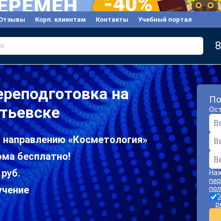
Отзывы
Корп. клиентам
Контакты
Учебный портал
8
к
реподготовка на
По
тьевске
Ост
о направлению «Косметология»
ома бесплатно!
 руб.
Наж
пер
учение
пол
С
р