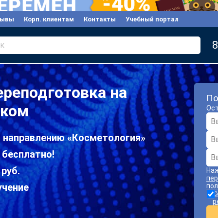
зывы
Корп. клиентам
Контакты
Учебный портал
8
к
реподготовка на
По
ском
Ост
о направлению «Косметология»
 бесплатно!
 руб.
Наж
пер
учение
пол
С
р