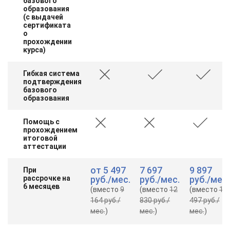
базового
образования
(с выдачей
сертификата
о
прохождении
курса)
Гибкая система
подтверждения
базового
образования
Помощь с
прохождением
итоговой
аттестации
от
5 497
7 697
9 897
При
рассрочке на
руб.
/мес.
руб.
/мес.
руб.
/мес.
6 месяцев
(вместо
9
(вместо
12
(вместо
16
164 руб.
/
830 руб.
/
497 руб.
/
мес.
)
мес.
)
мес.
)