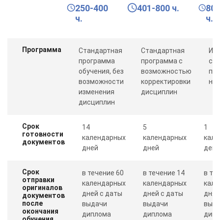
250-400
401-800 ч.
80
ч.
ч.
Программа
Стандартная
Стандартная
Ин
программа
программа с
со
обучения, без
возможностью
пр
возможности
корректировки
ну
изменения
дисциплин
дисциплин
Срок
14
5
1
готовности
календарных
календарных
кале
документов
дней
дней
день
Срок
в течение 60
в течение 14
в те
отправки
календарных
календарных
кале
оригиналов
дней с даты
дней с даты
дня 
документов
после
выдачи
выдачи
выд
окончания
диплома
диплома
дип
обучения