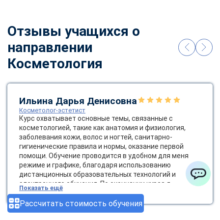
Отзывы учащихся о
направлении
Косметология
Ильина Дарья Денисовна
Косметолог-эстетист
Курс охватывает основные темы, связанные с
косметологией, такие как анатомия и физиология,
заболевания кожи, волос и ногтей, санитарно-
гигиенические правила и нормы, оказание первой
помощи. Обучение проводится в удобном для меня
режиме и графике, благодаря использованию
дистанционных образовательных технологий и
электронного обучения. По окончании курса я
ChatApp
Показать ещё
получила диплом государственного образца, который
позволяет мне работать косметологом-эстетистом.
Рассчитать стоимость обучения
Это открывает новые возможности для карьерного