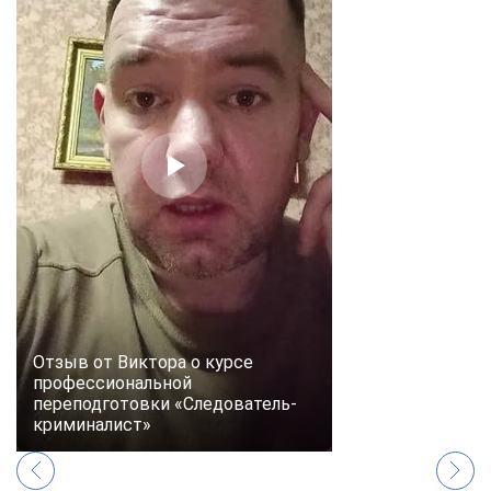
online
Мессенджеры
Свяжитесь с нами через любой удобный мессенджер!
Telegram
WhatsApp
Vkontakte
EMail
Max
Отзыв от Виктора о курсе
профессиональной
переподготовки «Следователь-
криминалист»