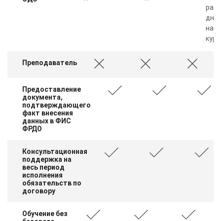
рабо
дня 
нал
курс
Преподаватель
Предоставление
документа,
подтверждающего
факт внесения
данных в ФИС
ФРДО
Консультационная
поддержка на
весь период
исполнения
обязательств по
договору
Обучение без