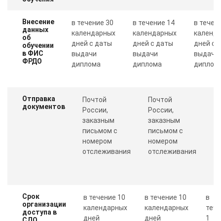
Внесение
в течение 30
в течение 14
в течен
данных
календарных
календарных
календ
об
дней с даты
дней с даты
дней с 
обучении
в ФИС
выдачи
выдачи
выдачи
ФРДО
диплома
диплома
диплом
Отправка
Почтой
Почтой
П
документов
России,
России,
с
заказным
заказным
о
письмом с
письмом с
Пр
номером
номером
п
отслеживания
отслеживания
к
Срок
в течение 10
в течение 10
в
организации
календарных
календарных
теч
доступа в
дней
дней
1
СДО