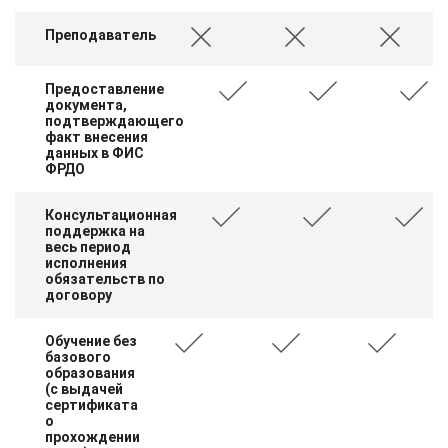
Преподаватель
Предоставление
документа,
подтверждающего
факт внесения
данных в ФИС
ФРДО
Консультационная
поддержка на
весь период
исполнения
обязательств по
договору
Обучение без
базового
образования
(с выдачей
сертификата
о
прохождении