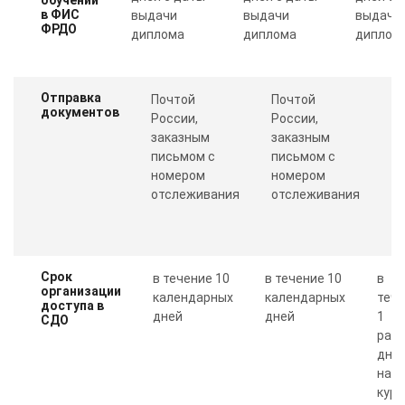
в ФИС
выдачи
выдачи
выдачи
ФРДО
диплома
диплома
диплом
Отправка
Почтой
Почтой
П
документов
России,
России,
с
заказным
заказным
о
письмом с
письмом с
Пр
номером
номером
п
отслеживания
отслеживания
к
Срок
в течение 10
в течение 10
в
организации
календарных
календарных
теч
доступа в
дней
дней
1
СДО
рабо
дня 
нал
курс