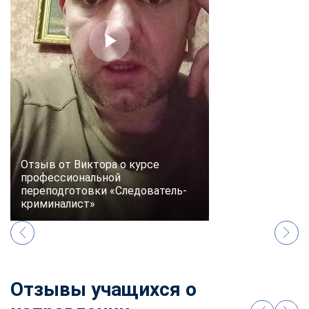
online
Мессенджеры
Свяжитесь с нами через любой удобный мессенджер!
Telegram
WhatsApp
Vkontakte
EMail
Отзыв от Виктора о курсе
профессиональной
Max
переподготовки «Следователь-
криминалист»
Отзывы учащихся о