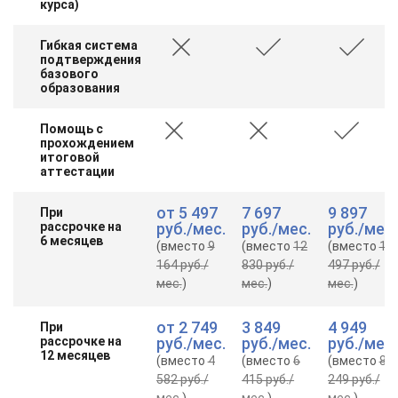
курса)
Гибкая система
подтверждения
базового
образования
Помощь с
прохождением
итоговой
аттестации
от
5 497
7 697
9 897
При
рассрочке на
руб.
/мес.
руб.
/мес.
руб.
/мес.
6 месяцев
(вместо
9
(вместо
12
(вместо
16
164 руб.
/
830 руб.
/
497 руб.
/
мес.
)
мес.
)
мес.
)
от
2 749
3 849
4 949
При
рассрочке на
руб.
/мес.
руб.
/мес.
руб.
/мес.
12 месяцев
(вместо
4
(вместо
6
(вместо
8
582 руб.
/
415 руб.
/
249 руб.
/
мес.
)
мес.
)
мес.
)