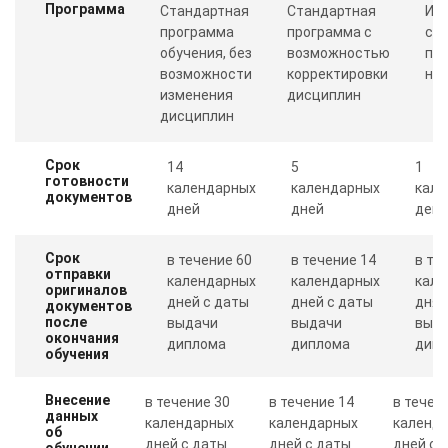
Программа
Стандартная
Стандартная
Ин
программа
программа с
со
обучения, без
возможностью
пр
возможности
корректировки
ну
изменения
дисциплин
дисциплин
Срок
14
5
1
готовности
календарных
календарных
кале
документов
дней
дней
день
Срок
в течение 60
в течение 14
в те
отправки
календарных
календарных
кале
оригиналов
дней с даты
дней с даты
дня 
документов
после
выдачи
выдачи
выд
окончания
диплома
диплома
дип
обучения
Внесение
в течение 30
в течение 14
в течен
данных
календарных
календарных
календ
об
дней с даты
дней с даты
дней с 
обучении