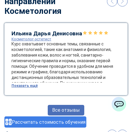
направлении
Косметология
Ильина Дарья Денисовна
Косметолог-эстетист
Курс охватывает основные темы, связанные с
косметологией, такие как анатомия и физиология,
заболевания кожи, волос и ногтей, санитарно-
гигиенические правила и нормы, оказание первой
помощи. Обучение проводится в удобном для меня
режиме и графике, благодаря использованию
дистанционных образовательных технологий и
электронного обучения. По окончании курса я
Показать ещё
получила диплом государственного образца, который
позволяет мне работать косметологом-эстетистом.
Это открывает новые возможности для карьерного
роста и развития в сфере красоты и здоровья.
Все отзывы
ChatApp
Рассчитать стоимость обучения