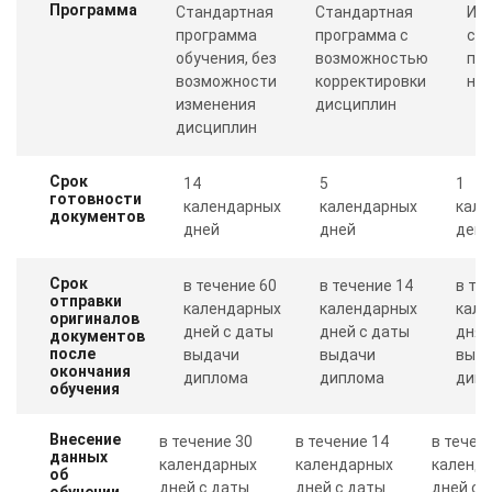
Программа
Стандартная
Стандартная
Ин
программа
программа с
со
обучения, без
возможностью
пр
возможности
корректировки
ну
изменения
дисциплин
дисциплин
Срок
14
5
1
готовности
календарных
календарных
кале
документов
дней
дней
день
Срок
в течение 60
в течение 14
в те
отправки
календарных
календарных
кале
оригиналов
дней с даты
дней с даты
дня 
документов
после
выдачи
выдачи
выд
окончания
диплома
диплома
дип
обучения
Внесение
в течение 30
в течение 14
в течен
данных
календарных
календарных
календ
об
дней с даты
дней с даты
дней с 
обучении