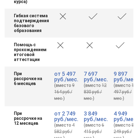
курса)
Гибкая система
подтверждения
базового
образования
Помощь с
прохождением
итоговой
аттестации
от
5 497
7 697
9 897
При
рассрочке на
руб.
/мес.
руб.
/мес.
руб.
/мес.
6 месяцев
(вместо
9
(вместо
12
(вместо
16
164 руб.
/
830 руб.
/
497 руб.
/
мес.
)
мес.
)
мес.
)
от
2 749
3 849
4 949
При
рассрочке на
руб.
/мес.
руб.
/мес.
руб.
/мес.
12 месяцев
(вместо
4
(вместо
6
(вместо
8
582 руб.
/
415 руб.
/
249 руб.
/
мес.
)
мес.
)
мес.
)