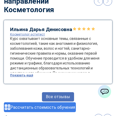
направлении
Косметология
Ильина Дарья Денисовна
Косметолог-эстетист
Курс охватывает основные темы, связанные с
косметологией, такие как анатомия и физиология,
заболевания кожи, волос и ногтей, санитарно-
гигиенические правила и нормы, оказание первой
помощи. Обучение проводится в удобном для меня
режиме и графике, благодаря использованию
дистанционных образовательных технологий и
электронного обучения. По окончании курса я
Показать ещё
получила диплом государственного образца, который
позволяет мне работать косметологом-эстетистом.
Это открывает новые возможности для карьерного
роста и развития в сфере красоты и здоровья.
Все отзывы
ChatApp
Рассчитать стоимость обучения