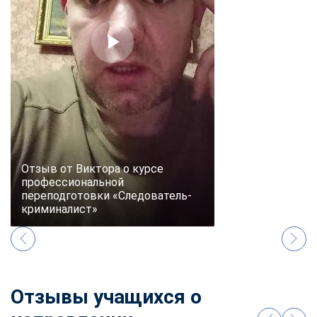
online
Мессенджеры
Свяжитесь с нами через любой удобный мессенджер!
Telegram
WhatsApp
Vkontakte
EMail
Отзыв от Виктора о курсе
профессиональной
Max
переподготовки «Следователь-
криминалист»
Отзывы учащихся о