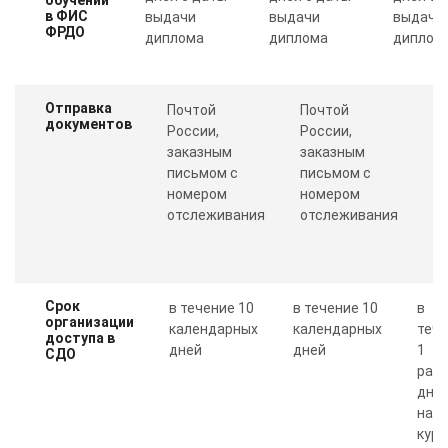
в ФИС
выдачи
выдачи
выдачи
ФРДО
диплома
диплома
диплом
Отправка
Почтой
Почтой
П
документов
России,
России,
с
заказным
заказным
о
письмом с
письмом с
Пр
номером
номером
п
отслеживания
отслеживания
к
Срок
в течение 10
в течение 10
в
организации
календарных
календарных
теч
доступа в
дней
дней
1
СДО
рабо
дня 
нал
курс