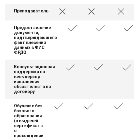
Преподаватель
Предоставление
документа,
подтверждающего
факт внесения
данных в ФИС
ФРДО
Консультационная
поддержка на
весь период
исполнения
обязательств по
договору
Обучение без
базового
образования
(с выдачей
сертификата
о
прохождении