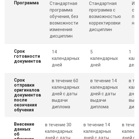
Программа
Стандартная
Стандартная
Ин
программа
программа с
со
обучения, без
возможностью
пр
возможности
корректировки
ну
изменения
дисциплин
дисциплин
Срок
14
5
1
готовности
календарных
календарных
кале
документов
дней
дней
день
Срок
в течение 60
в течение 14
в те
отправки
календарных
календарных
кале
оригиналов
дней с даты
дней с даты
дня 
документов
после
выдачи
выдачи
выд
окончания
диплома
диплома
дип
обучения
Внесение
в течение 30
в течение 14
в течен
данных
календарных
календарных
календ
об
дней с даты
дней с даты
дней с 
обучении