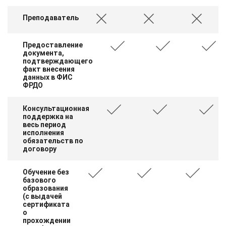
Преподаватель
Предоставление
документа,
подтверждающего
факт внесения
данных в ФИС
ФРДО
Консультационная
поддержка на
весь период
исполнения
обязательств по
договору
Обучение без
базового
образования
(с выдачей
сертификата
о
прохождении