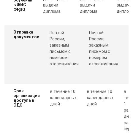
в ФИС
выдачи
выдачи
выдачи
ФРДО
диплома
диплома
диплом
Отправка
Почтой
Почтой
П
документов
России,
России,
с
заказным
заказным
о
письмом с
письмом с
Пр
номером
номером
п
отслеживания
отслеживания
к
Срок
в течение 10
в течение 10
в
организации
календарных
календарных
теч
доступа в
дней
дней
1
СДО
рабо
дня 
нал
курс