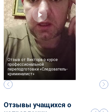
online
Мессенджеры
Свяжитесь с нами через любой удобный мессенджер!
Telegram
WhatsApp
Vkontakte
EMail
Отзыв от Виктора о курсе
профессиональной
Max
переподготовки «Следователь-
криминалист»
Отзывы учащихся о