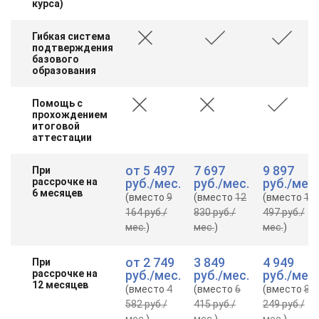
курса)
Гибкая система
подтверждения
базового
образования
Помощь с
прохождением
итоговой
аттестации
от
5 497
7 697
9 897
При
рассрочке на
руб.
/мес.
руб.
/мес.
руб.
/мес.
6 месяцев
(вместо
9
(вместо
12
(вместо
16
164 руб.
/
830 руб.
/
497 руб.
/
мес.
)
мес.
)
мес.
)
от
2 749
3 849
4 949
При
рассрочке на
руб.
/мес.
руб.
/мес.
руб.
/мес.
12 месяцев
(вместо
4
(вместо
6
(вместо
8
582 руб.
/
415 руб.
/
249 руб.
/
мес.
)
мес.
)
мес.
)