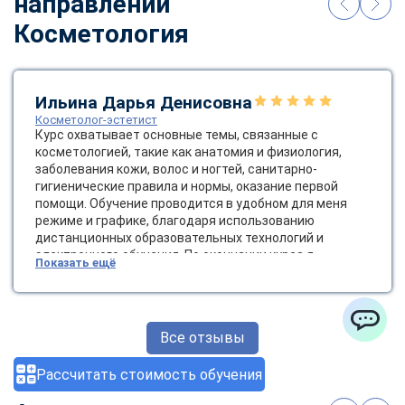
направлении
Косметология
Ильина Дарья Денисовна
Косметолог-эстетист
Курс охватывает основные темы, связанные с
косметологией, такие как анатомия и физиология,
заболевания кожи, волос и ногтей, санитарно-
гигиенические правила и нормы, оказание первой
помощи. Обучение проводится в удобном для меня
режиме и графике, благодаря использованию
дистанционных образовательных технологий и
электронного обучения. По окончании курса я
Показать ещё
получила диплом государственного образца, который
позволяет мне работать косметологом-эстетистом.
Это открывает новые возможности для карьерного
роста и развития в сфере красоты и здоровья.
Все отзывы
ChatApp
Рассчитать стоимость обучения