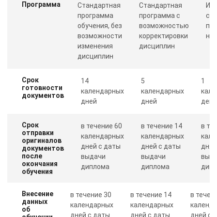
Программа
Стандартная
Стандартная
Ин
программа
программа с
со
обучения, без
возможностью
пр
возможности
корректировки
ну
изменения
дисциплин
дисциплин
Срок
14
5
1
готовности
календарных
календарных
кале
документов
дней
дней
день
Срок
в течение 60
в течение 14
в те
отправки
календарных
календарных
кале
оригиналов
дней с даты
дней с даты
дня 
документов
после
выдачи
выдачи
выд
окончания
диплома
диплома
дип
обучения
Внесение
в течение 30
в течение 14
в течен
данных
календарных
календарных
календ
об
дней с даты
дней с даты
дней с 
обучении