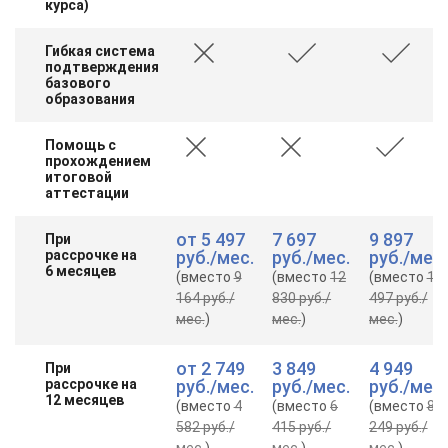
курса)
Гибкая система
подтверждения
базового
образования
Помощь с
прохождением
итоговой
аттестации
от
5 497
7 697
9 897
При
рассрочке на
руб.
/мес.
руб.
/мес.
руб.
/мес.
6 месяцев
(вместо
9
(вместо
12
(вместо
16
164 руб.
/
830 руб.
/
497 руб.
/
мес.
)
мес.
)
мес.
)
от
2 749
3 849
4 949
При
рассрочке на
руб.
/мес.
руб.
/мес.
руб.
/мес.
12 месяцев
(вместо
4
(вместо
6
(вместо
8
582 руб.
/
415 руб.
/
249 руб.
/
мес.
)
мес.
)
мес.
)