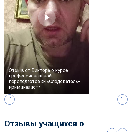
online
Мессенджеры
Свяжитесь с нами через любой удобный мессенджер!
Telegram
WhatsApp
Vkontakte
EMail
Отзыв от Виктора о курсе
профессиональной
Max
переподготовки «Следователь-
криминалист»
Отзывы учащихся о