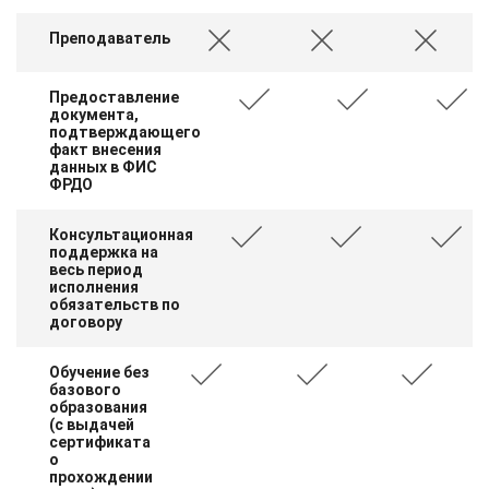
Преподаватель
Предоставление
документа,
подтверждающего
факт внесения
данных в ФИС
ФРДО
Консультационная
поддержка на
весь период
исполнения
обязательств по
договору
Обучение без
базового
образования
(с выдачей
сертификата
о
прохождении