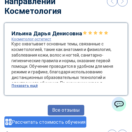
направлении
Косметология
Ильина Дарья Денисовна
Косметолог-эстетист
Курс охватывает основные темы, связанные с
косметологией, такие как анатомия и физиология,
заболевания кожи, волос и ногтей, санитарно-
гигиенические правила и нормы, оказание первой
помощи. Обучение проводится в удобном для меня
режиме и графике, благодаря использованию
дистанционных образовательных технологий и
электронного обучения. По окончании курса я
Показать ещё
получила диплом государственного образца, который
позволяет мне работать косметологом-эстетистом.
Это открывает новые возможности для карьерного
роста и развития в сфере красоты и здоровья.
Все отзывы
ChatApp
Рассчитать стоимость обучения