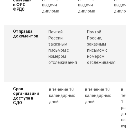
в ФИС
выдачи
выдачи
выдачи
ФРДО
диплома
диплома
диплом
Отправка
Почтой
Почтой
П
документов
России,
России,
с
заказным
заказным
о
письмом с
письмом с
Пр
номером
номером
п
отслеживания
отслеживания
к
Срок
в течение 10
в течение 10
в
организации
календарных
календарных
теч
доступа в
дней
дней
1
СДО
рабо
дня 
нал
курс