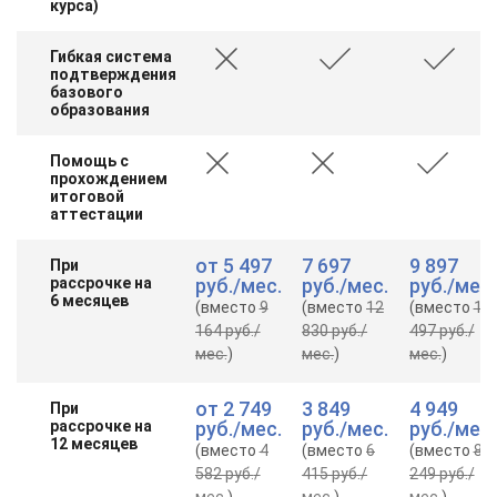
курса)
Гибкая система
подтверждения
базового
образования
Помощь с
прохождением
итоговой
аттестации
от
5 497
7 697
9 897
При
рассрочке на
руб.
/мес.
руб.
/мес.
руб.
/мес.
6 месяцев
(вместо
9
(вместо
12
(вместо
16
164 руб.
/
830 руб.
/
497 руб.
/
мес.
)
мес.
)
мес.
)
от
2 749
3 849
4 949
При
рассрочке на
руб.
/мес.
руб.
/мес.
руб.
/мес.
12 месяцев
(вместо
4
(вместо
6
(вместо
8
582 руб.
/
415 руб.
/
249 руб.
/
мес.
)
мес.
)
мес.
)