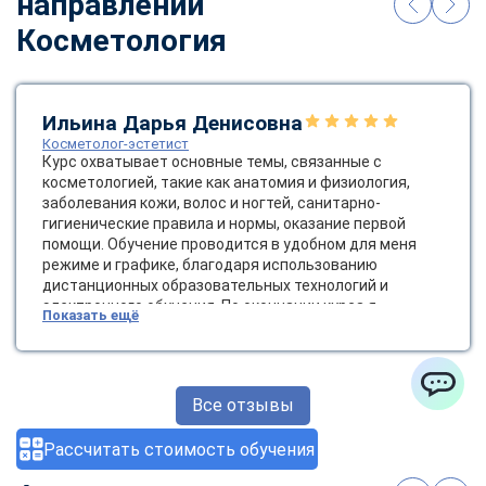
направлении
Косметология
Ильина Дарья Денисовна
Косметолог-эстетист
Курс охватывает основные темы, связанные с
косметологией, такие как анатомия и физиология,
заболевания кожи, волос и ногтей, санитарно-
гигиенические правила и нормы, оказание первой
помощи. Обучение проводится в удобном для меня
режиме и графике, благодаря использованию
дистанционных образовательных технологий и
электронного обучения. По окончании курса я
Показать ещё
получила диплом государственного образца, который
позволяет мне работать косметологом-эстетистом.
Это открывает новые возможности для карьерного
роста и развития в сфере красоты и здоровья.
Все отзывы
ChatApp
Рассчитать стоимость обучения