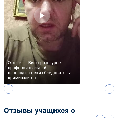
online
Мессенджеры
Свяжитесь с нами через любой удобный мессенджер!
Telegram
WhatsApp
Vkontakte
EMail
Отзыв от Виктора о курсе
профессиональной
Max
переподготовки «Следователь-
криминалист»
Отзывы учащихся о