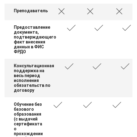
Преподаватель
Предоставление
документа,
подтверждающего
факт внесения
данных в ФИС
ФРДО
Консультационная
поддержка на
весь период
исполнения
обязательств по
договору
Обучение без
базового
образования
(с выдачей
сертификата
о
прохождении