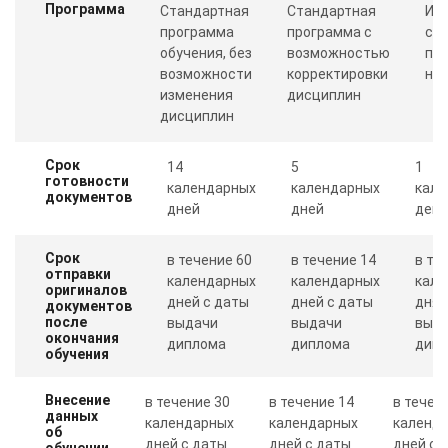
Программа
Стандартная
Стандартная
Ин
программа
программа с
со
обучения, без
возможностью
пр
возможности
корректировки
ну
изменения
дисциплин
дисциплин
Срок
14
5
1
готовности
календарных
календарных
кале
документов
дней
дней
день
Срок
в течение 60
в течение 14
в те
отправки
календарных
календарных
кале
оригиналов
дней с даты
дней с даты
дня 
документов
после
выдачи
выдачи
выд
окончания
диплома
диплома
дип
обучения
Внесение
в течение 30
в течение 14
в течен
данных
календарных
календарных
календ
об
дней с даты
дней с даты
дней с 
обучении