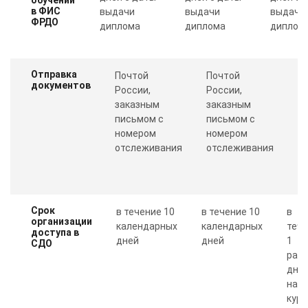
в ФИС
выдачи
выдачи
выдачи
ФРДО
диплома
диплома
диплом
Отправка
Почтой
Почтой
П
документов
России,
России,
с
заказным
заказным
о
письмом с
письмом с
Пр
номером
номером
п
отслеживания
отслеживания
к
Срок
в течение 10
в течение 10
в
организации
календарных
календарных
теч
доступа в
дней
дней
1
СДО
рабо
дня 
нал
курс