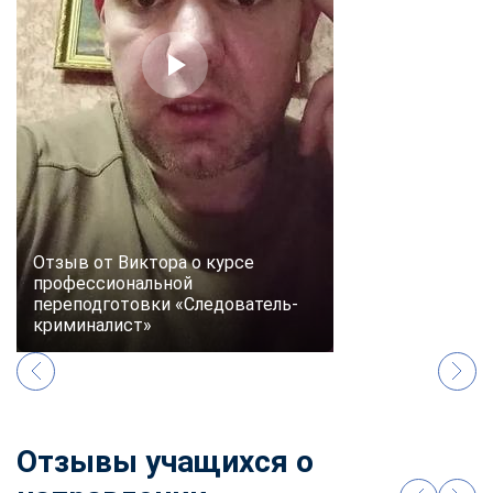
online
Мессенджеры
Свяжитесь с нами через любой удобный мессенджер!
Telegram
WhatsApp
Vkontakte
EMail
Отзыв от Виктора о курсе
профессиональной
Max
переподготовки «Следователь-
криминалист»
Отзывы учащихся о