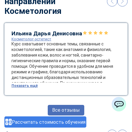
направлении
Косметология
Ильина Дарья Денисовна
Косметолог-эстетист
Курс охватывает основные темы, связанные с
косметологией, такие как анатомия и физиология,
заболевания кожи, волос и ногтей, санитарно-
гигиенические правила и нормы, оказание первой
помощи. Обучение проводится в удобном для меня
режиме и графике, благодаря использованию
дистанционных образовательных технологий и
электронного обучения. По окончании курса я
Показать ещё
получила диплом государственного образца, который
позволяет мне работать косметологом-эстетистом.
Это открывает новые возможности для карьерного
роста и развития в сфере красоты и здоровья.
Все отзывы
ChatApp
Рассчитать стоимость обучения