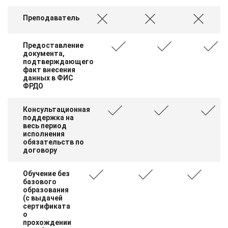
Преподаватель
Предоставление
документа,
подтверждающего
факт внесения
данных в ФИС
ФРДО
Консультационная
поддержка на
весь период
исполнения
обязательств по
договору
Обучение без
базового
образования
(с выдачей
сертификата
о
прохождении