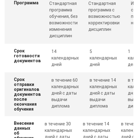
Программа
Стандартная
Стандартная
Ин
программа
программа с
со
обучения, без
возможностью
пр
возможности
корректировки
ну
изменения
дисциплин
дисциплин
Срок
14
5
1
готовности
календарных
календарных
кале
документов
дней
дней
день
Срок
в течение 60
в течение 14
в те
отправки
календарных
календарных
кале
оригиналов
дней с даты
дней с даты
дня 
документов
после
выдачи
выдачи
выд
окончания
диплома
диплома
дип
обучения
Внесение
в течение 30
в течение 14
в течен
данных
календарных
календарных
календ
об
дней с даты
дней с даты
дней с 
обучении