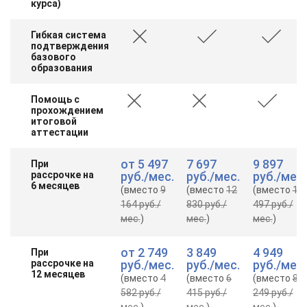
курса)
Гибкая система
подтверждения
базового
образования
Помощь с
прохождением
итоговой
аттестации
от
5 497
7 697
9 897
При
рассрочке на
руб.
/мес.
руб.
/мес.
руб.
/мес.
6 месяцев
(вместо
9
(вместо
12
(вместо
16
164 руб.
/
830 руб.
/
497 руб.
/
мес.
)
мес.
)
мес.
)
от
2 749
3 849
4 949
При
рассрочке на
руб.
/мес.
руб.
/мес.
руб.
/мес.
12 месяцев
(вместо
4
(вместо
6
(вместо
8
582 руб.
/
415 руб.
/
249 руб.
/
мес.
)
мес.
)
мес.
)