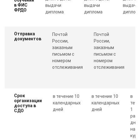
в ФИС
выдачи
выдачи
выдачи
ФРДО
диплома
диплома
диплом
Отправка
Почтой
Почтой
П
документов
России,
России,
с
заказным
заказным
о
письмом с
письмом с
Пр
номером
номером
п
отслеживания
отслеживания
к
Срок
в течение 10
в течение 10
в
организации
календарных
календарных
теч
доступа в
дней
дней
1
СДО
рабо
дня 
нал
курс