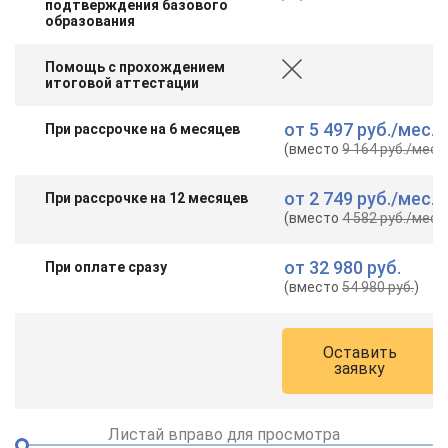
подтверждения базового
online
образования
Помощь с прохождением
Мессенджеры
итоговой аттестации
Свяжитесь с нами через любой удобный мессенджер!
от
5 497 руб.
/мес.
При рассрочке на 6 месяцев
(вместо
9 164 руб.
/мес.
)
Telegram
WhatsApp
от
2 749 руб.
/мес.
При рассрочке на 12 месяцев
Vkontakte
EMail
(вместо
4 582 руб.
/мес.
)
Max
от
32 980 руб.
При оплате сразу
(вместо
54 980 руб.
)
Оставить
заявку
Листай вправо для просмотра