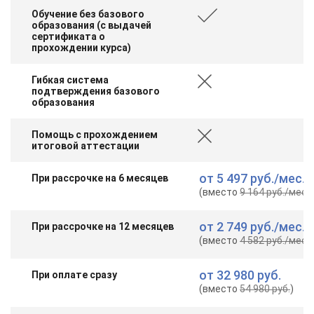
online
Обучение без базового
образования (с выдачей
сертификата о
прохождении курса)
Мессенджеры
Свяжитесь с нами через любой удобный мессенджер!
Гибкая система
подтверждения базового
образования
Telegram
WhatsApp
Помощь с прохождением
итоговой аттестации
Vkontakte
EMail
от
5 497 руб.
/мес.
При рассрочке на 6 месяцев
Max
(вместо
9 164 руб.
/мес.
)
от
2 749 руб.
/мес.
При рассрочке на 12 месяцев
(вместо
4 582 руб.
/мес.
)
от
32 980 руб.
При оплате сразу
(вместо
54 980 руб.
)