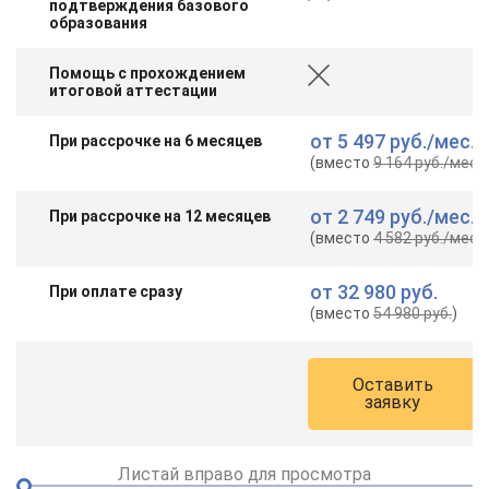
подтверждения базового
online
образования
Помощь с прохождением
Мессенджеры
итоговой аттестации
Свяжитесь с нами через любой удобный мессенджер!
от
5 497 руб.
/мес.
При рассрочке на 6 месяцев
(вместо
9 164 руб.
/мес.
)
Telegram
WhatsApp
от
2 749 руб.
/мес.
При рассрочке на 12 месяцев
Vkontakte
EMail
(вместо
4 582 руб.
/мес.
)
Max
от
32 980 руб.
При оплате сразу
(вместо
54 980 руб.
)
Оставить
заявку
Листай вправо для просмотра