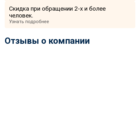
online
Скидка при обращении 2-х и более
человек.
Узнать подробнее
Мессенджеры
Свяжитесь с нами через любой удобный мессенджер!
Отзывы о компании
Telegram
WhatsApp
Vkontakte
EMail
Max