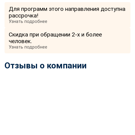
online
Для программ этого направления доступна
рассрочка!
Узнать подробнее
Мессенджеры
Свяжитесь с нами через любой удобный мессенджер!
Скидка при обращении 2-х и более
человек.
Узнать подробнее
Telegram
WhatsApp
Отзывы о компании
Vkontakte
EMail
Max