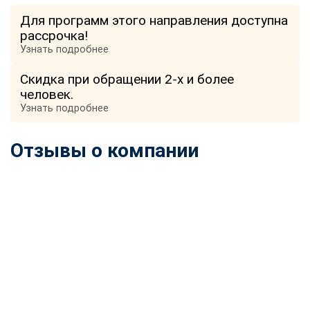
online
Для программ этого направления доступна
рассрочка!
Узнать подробнее
Мессенджеры
Свяжитесь с нами через любой удобный мессенджер!
Скидка при обращении 2-х и более
человек.
Узнать подробнее
Telegram
WhatsApp
Отзывы о компании
Vkontakte
EMail
Max