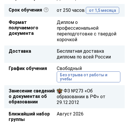
Срок обучения
от 250 часов
от 1,5 месяца
Формат
Диплом о
получаемого
профессиональной
документа
переподготовке с твердой
корочкой
Доставка
Бесплатная доставка
диплома по всей России
График обучения
Свободный
Без отрыва от работы и
учебы
Занесение сведений
ФЗ №273 «Об
о документах об
образовании в РФ» от
образовании
29.12.2012
Ближайший набор
Август 2026
группы