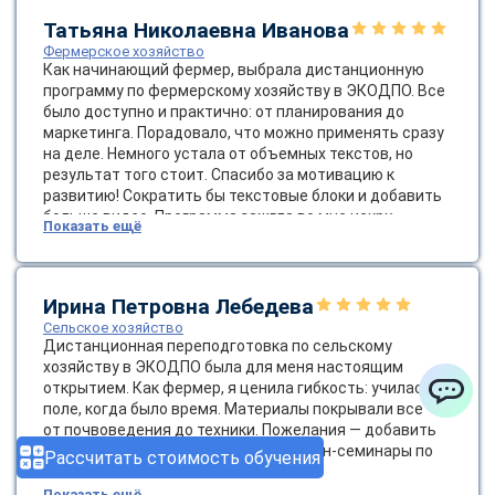
Татьяна Николаевна Иванова
Фермерское хозяйство
Как начинающий фермер, выбрала дистанционную
программу по фермерскому хозяйству в ЭКОДПО. Все
было доступно и практично: от планирования до
маркетинга. Порадовало, что можно применять сразу
на деле. Немного устала от объемных текстов, но
результат того стоит. Спасибо за мотивацию к
развитию! Сократить бы текстовые блоки и добавить
больше видео. Программа зажгла во мне искру
Показать ещё
предпринимательства; помню момент, когда после
маркетингового модуля продажи выросли вдвое, и это
наполнило меня энергией и верой в свои силы.
Ирина Петровна Лебедева
Сельское хозяйство
Дистанционная переподготовка по сельскому
хозяйству в ЭКОДПО была для меня настоящим
открытием. Как фермер, я ценила гибкость: училась в
поле, когда было время. Материалы покрывали все —
ChatApp
от почвоведения до техники. Пожелания — добавить
больше региональных кейсов и онлайн-семинары по
Рассчитать стоимость обучения
локальным вызовам.
Показать ещё