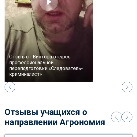
online
Мессенджеры
Свяжитесь с нами через любой удобный мессенджер!
Telegram
WhatsApp
Отзыв от Виктора о курсе
профессиональной
Vkontakte
EMail
переподготовки «Следователь-
криминалист»
Max
Отзывы учащихся о
направлении Агрономия