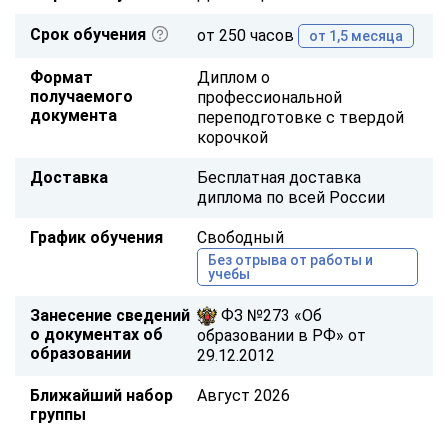
Срок обучения
от 250 часов
от 1,5 месяца
Формат
Диплом о
получаемого
профессиональной
документа
переподготовке с твердой
корочкой
Доставка
Бесплатная доставка
диплома по всей России
График обучения
Свободный
Без отрыва от работы и
учебы
Занесение сведений
ФЗ №273 «Об
о документах об
образовании в РФ» от
образовании
29.12.2012
Ближайший набор
Август 2026
группы