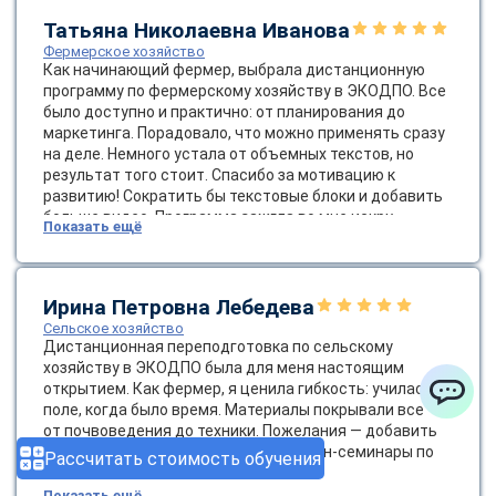
Татьяна Николаевна Иванова
Фермерское хозяйство
Как начинающий фермер, выбрала дистанционную
программу по фермерскому хозяйству в ЭКОДПО. Все
было доступно и практично: от планирования до
маркетинга. Порадовало, что можно применять сразу
на деле. Немного устала от объемных текстов, но
результат того стоит. Спасибо за мотивацию к
развитию! Сократить бы текстовые блоки и добавить
больше видео. Программа зажгла во мне искру
Показать ещё
предпринимательства; помню момент, когда после
маркетингового модуля продажи выросли вдвое, и это
наполнило меня энергией и верой в свои силы.
Ирина Петровна Лебедева
Сельское хозяйство
Дистанционная переподготовка по сельскому
хозяйству в ЭКОДПО была для меня настоящим
открытием. Как фермер, я ценила гибкость: училась в
поле, когда было время. Материалы покрывали все —
ChatApp
от почвоведения до техники. Пожелания — добавить
больше региональных кейсов и онлайн-семинары по
Рассчитать стоимость обучения
локальным вызовам.
Показать ещё