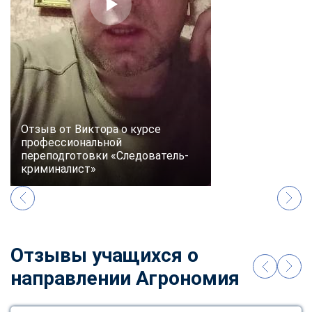
online
Мессенджеры
Свяжитесь с нами через любой удобный мессенджер!
Telegram
WhatsApp
Отзыв от Виктора о курсе
профессиональной
Vkontakte
EMail
переподготовки «Следователь-
криминалист»
Max
Отзывы учащихся о
направлении Агрономия