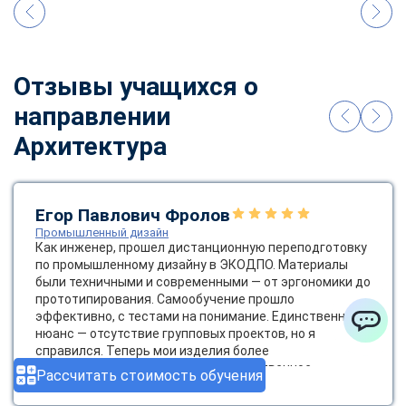
Отзывы учащихся о
направлении
Архитектура
Егор Павлович Фролов
Промышленный дизайн
Как инженер, прошел дистанционную переподготовку
по промышленному дизайну в ЭКОДПО. Материалы
были техничными и современными — от эргономики до
прототипирования. Самообучение прошло
эффективно, с тестами на понимание. Единственный
нюанс — отсутствие групповых проектов, но я
ChatApp
справился. Теперь мои изделия более
функциональными. Спасибо за качественное
Рассчитать стоимость обучения
Показать ещё
образование! Было бы круто ввести групповые
онлайн-проекты.