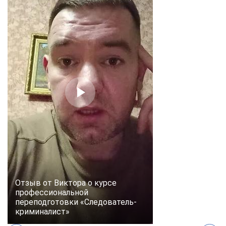
online
Мессенджеры
Свяжитесь с нами через любой удобный мессенджер!
Telegram
WhatsApp
Vkontakte
EMail
Max
Отзыв от Виктора о курсе
профессиональной
переподготовки «Следователь-
криминалист»