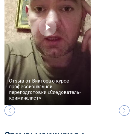
online
Мессенджеры
Свяжитесь с нами через любой удобный мессенджер!
Telegram
WhatsApp
Vkontakte
EMail
Max
Отзыв от Виктора о курсе
профессиональной
переподготовки «Следователь-
криминалист»