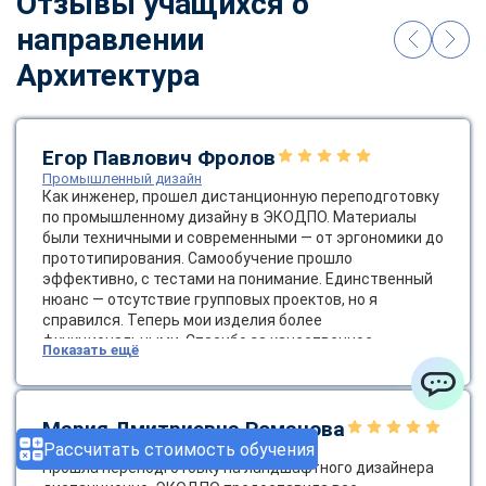
Отзывы учащихся о
направлении
Архитектура
Егор Павлович Фролов
Промышленный дизайн
Как инженер, прошел дистанционную переподготовку
по промышленному дизайну в ЭКОДПО. Материалы
были техничными и современными — от эргономики до
прототипирования. Самообучение прошло
эффективно, с тестами на понимание. Единственный
нюанс — отсутствие групповых проектов, но я
справился. Теперь мои изделия более
функциональными. Спасибо за качественное
Показать ещё
образование! Было бы круто ввести групповые
онлайн-проекты.
ChatApp
Мария Дмитриевна Романова
Рассчитать стоимость обучения
Ландшафтный дизайнер
Прошла переподготовку на ландшафтного дизайнера