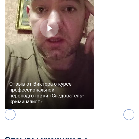
online
Мессенджеры
Свяжитесь с нами через любой удобный мессенджер!
Telegram
WhatsApp
Vkontakte
EMail
Max
Отзыв от Виктора о курсе
профессиональной
переподготовки «Следователь-
криминалист»