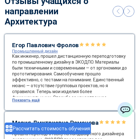
Отзывы учащихся о
направлении
Архитектура
Егор Павлович Фролов
Промышленный дизайн
Как инженер, прошел дистанционную переподготовку
по промышленному дизайну в ЭКОДПО. Материалы
были техничными и современными — от эргономики до
прототипирования. Самообучение прошло
эффективно, с тестами на понимание. Единственный
нюанс — отсутствие групповых проектов, но я
справился. Теперь мои изделия более
функциональными. Спасибо за качественное
Показать ещё
образование! Было бы круто ввести групповые
онлайн-проекты.
ChatApp
Мария Дмитриевна Романова
Рассчитать стоимость обучения
Ландшафтный дизайнер
Прошла переподготовку на ландшафтного дизайнера