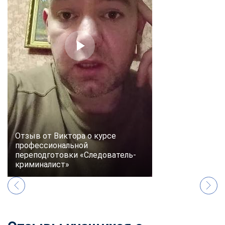
online
Мессенджеры
Свяжитесь с нами через любой удобный мессенджер!
Telegram
WhatsApp
Vkontakte
EMail
Max
Отзыв от Виктора о курсе
профессиональной
переподготовки «Следователь-
криминалист»