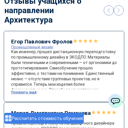
Отзывы учащихся о
направлении
Архитектура
Егор Павлович Фролов
Промышленный дизайн
Как инженер, прошел дистанционную переподготовку
по промышленному дизайну в ЭКОДПО. Материалы
были техничными и современными — от эргономики до
прототипирования. Самообучение прошло
эффективно, с тестами на понимание. Единственный
нюанс — отсутствие групповых проектов, но я
справился. Теперь мои изделия более
функциональными. Спасибо за качественное
Показать ещё
образование! Было бы круто ввести групповые
онлайн-проекты.
ChatApp
Мария Дмитриевна Романова
Рассчитать стоимость обучения
Ландшафтный дизайнер
Прошла переподготовку на ландшафтного дизайнера