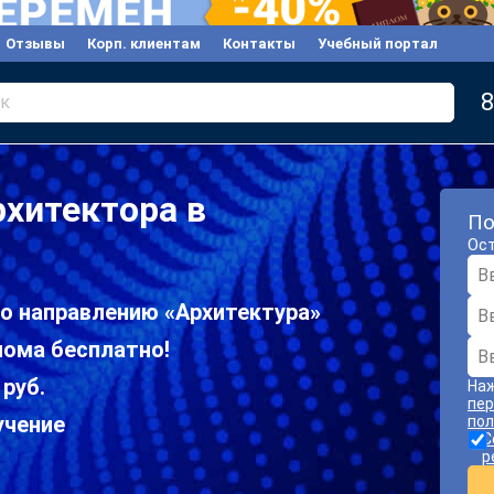
Отзывы
Корп. клиентам
Контакты
Учебный портал
8
к
рхитектора в
По
Ост
по направлению «Архитектура»
лома бесплатно!
 руб.
Наж
пер
учение
пол
С
р