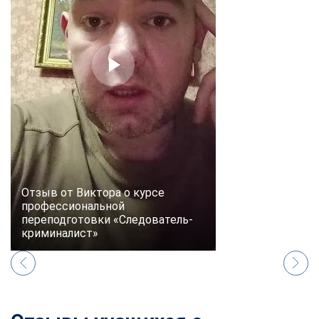
online
Мессенджеры
Свяжитесь с нами через любой удобный мессенджер!
Telegram
WhatsApp
Vkontakte
EMail
Max
Отзыв от Виктора о курсе
профессиональной
переподготовки «Следователь-
криминалист»