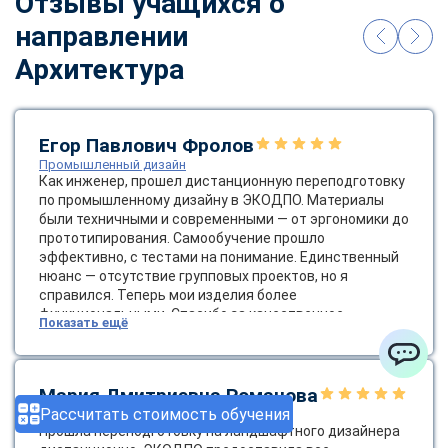
Отзывы учащихся о
направлении
Архитектура
Егор Павлович Фролов
Промышленный дизайн
Как инженер, прошел дистанционную переподготовку
по промышленному дизайну в ЭКОДПО. Материалы
были техничными и современными — от эргономики до
прототипирования. Самообучение прошло
эффективно, с тестами на понимание. Единственный
нюанс — отсутствие групповых проектов, но я
справился. Теперь мои изделия более
функциональными. Спасибо за качественное
Показать ещё
образование! Было бы круто ввести групповые
онлайн-проекты.
ChatApp
Мария Дмитриевна Романова
Рассчитать стоимость обучения
Ландшафтный дизайнер
Прошла переподготовку на ландшафтного дизайнера