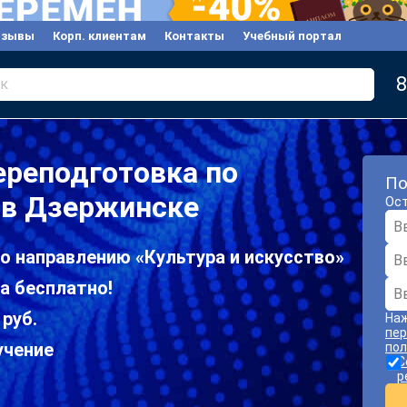
тзывы
Корп. клиентам
Контакты
Учебный портал
8
к
ереподготовка по
По
у в Дзержинске
Ост
о направлению «Культура и искусство»
а бесплатно!
 руб.
Наж
пер
учение
пол
С
р