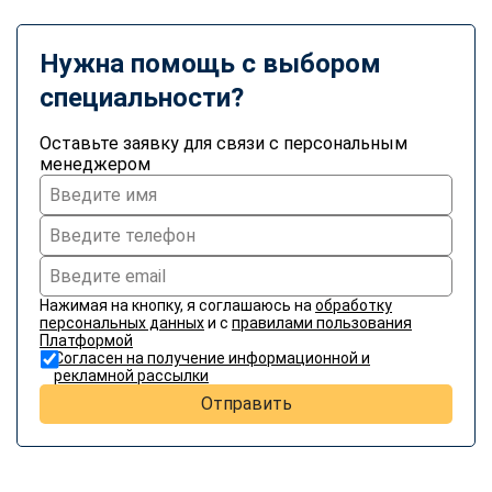
online
Нужна помощь с выбором
Мессенджеры
специальности?
Свяжитесь с нами через любой удобный мессенджер!
Оставьте заявку для связи с персональным
менеджером
Telegram
WhatsApp
Vkontakte
EMail
Max
Нажимая на кнопку, я соглашаюсь на
обработку
персональных данных
и с
правилами пользования
Платформой
Согласен на получение информационной и
рекламной рассылки
Отправить