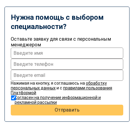
online
Нужна помощь с выбором
Мессенджеры
специальности?
Свяжитесь с нами через любой удобный мессенджер!
Оставьте заявку для связи с персональным
менеджером
Telegram
WhatsApp
Vkontakte
EMail
Max
Нажимая на кнопку, я соглашаюсь на
обработку
персональных данных
и с
правилами пользования
Платформой
Согласен на получение информационной и
рекламной рассылки
Отправить