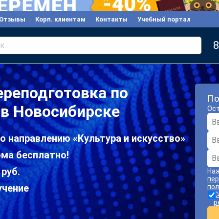
Отзывы
Корп. клиентам
Контакты
Учебный портал
8
к
ереподготовка по
По
 в Новосибирске
Ост
о направлению «Культура и искусство»
ома бесплатно!
 руб.
Наж
пер
учение
пол
С
р