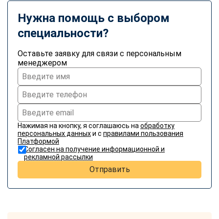
online
Нужна помощь с выбором
специальности?
Мессенджеры
Свяжитесь с нами через любой удобный мессенджер!
Оставьте заявку для связи с персональным
менеджером
Telegram
WhatsApp
Vkontakte
EMail
Нажимая на кнопку, я соглашаюсь на
обработку
Max
персональных данных
и с
правилами пользования
Платформой
Согласен на получение информационной и
рекламной рассылки
Отправить