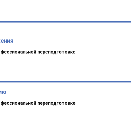
жения
офессиональной переподготовке
нию
офессиональной переподготовке