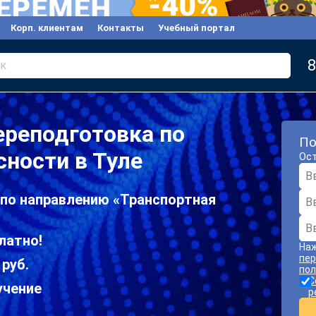
Корп. клиентам
Контакты
Учебный портал
8
к
ереподготовка по
По
сности в Туле
Ост
 по направлению «Транспортная
латно!
Наж
пер
 руб.
пол
С
учение
р