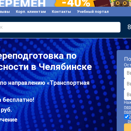
зывы
Корп. клиентам
Контакты
Учебный портал
8
к
ереподготовка по
По
сности в Челябинске
Ост
 по направлению «Транспортная
 бесплатно!
Наж
пер
 руб.
пол
С
учение
р