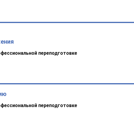
жения
офессиональной переподготовке
нию
офессиональной переподготовке