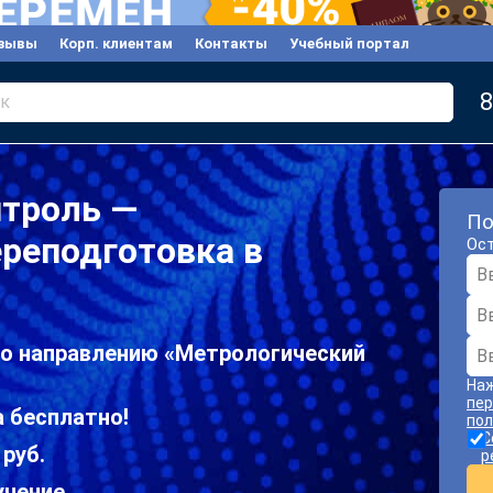
зывы
Корп. клиентам
Контакты
Учебный портал
8
к
нтроль —
По
реподготовка в
Ост
по направлению «Метрологический
Наж
пер
 бесплатно!
пол
С
 руб.
р
учение