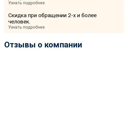
Узнать подробнее
online
Скидка при обращении 2-х и более
человек.
Мессенджеры
Узнать подробнее
Свяжитесь с нами через любой удобный мессенджер!
Отзывы о компании
Telegram
WhatsApp
Vkontakte
EMail
Max