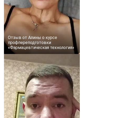
online
Мессенджеры
Свяжитесь с нами через любой удобный мессенджер!
Отзыв от Алины о курсе
профпереподготовки
Telegram
WhatsApp
«Фармацевтическая технология»
Vkontakte
EMail
Max