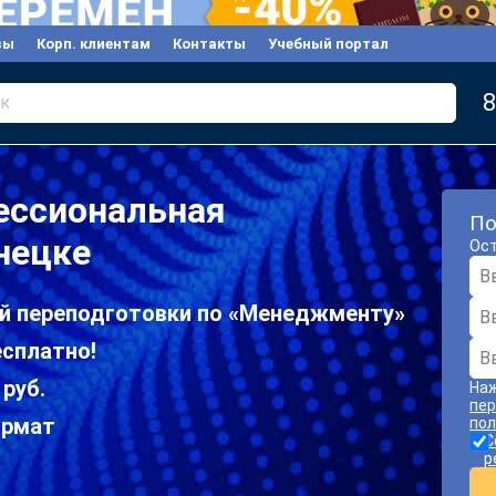
вы
Корп. клиентам
Контакты
Учебный портал
8
к
ессиональная
По
нецке
Ост
й переподготовки по «Менеджменту»
есплатно!
 руб.
Наж
пер
ормат
пол
С
р