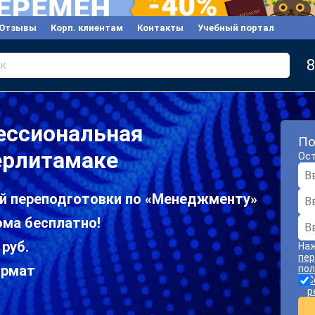
Отзывы
Корп. клиентам
Контакты
Учебный портал
8
к
ессиональная
По
ерлитамаке
Ост
й переподготовки по «Менеджменту»
ома бесплатно!
 руб.
Наж
пер
ормат
пол
С
р