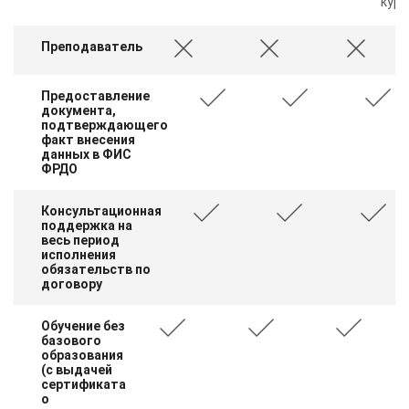
курс
Преподаватель
Предоставление
документа,
подтверждающего
факт внесения
данных в ФИС
ФРДО
Консультационная
поддержка на
весь период
исполнения
обязательств по
договору
Обучение без
базового
образования
(с выдачей
сертификата
о