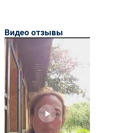
online
Мессенджеры
Видео отзывы
Свяжитесь с нами через любой удобный мессенджер!
Telegram
WhatsApp
Vkontakte
EMail
Max