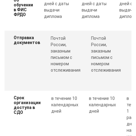
дней с даты
дней с даты
дней с 
обучении
в ФИС
выдачи
выдачи
выдачи
ФРДО
диплома
диплома
диплом
Отправка
Почтой
Почтой
П
документов
России,
России,
с
заказным
заказным
о
письмом с
письмом с
Пр
номером
номером
п
отслеживания
отслеживания
к
Срок
в течение 10
в течение 10
в
организации
календарных
календарных
теч
доступа в
дней
дней
1
СДО
рабо
дня 
нал