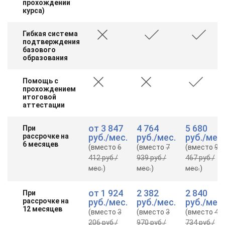
прохождении
курса)
Гибкая система
подтверждения
базового
образования
Помощь с
прохождением
итоговой
аттестации
от
3 847
4 764
5 680
При
рассрочке на
руб.
/мес.
руб.
/мес.
руб.
/мес.
6 месяцев
(вместо
6
(вместо
7
(вместо
9
412 руб.
/
939 руб.
/
467 руб.
/
мес.
)
мес.
)
мес.
)
от
1 924
2 382
2 840
При
рассрочке на
руб.
/мес.
руб.
/мес.
руб.
/мес.
12 месяцев
(вместо
3
(вместо
3
(вместо
4
206 руб.
/
970 руб.
/
734 руб.
/