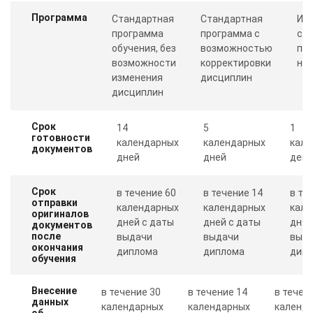
Программа
Стандартная
Стандартная
Ин
программа
программа с
со
обучения, без
возможностью
пр
возможности
корректировки
ну
изменения
дисциплин
дисциплин
Срок
14
5
1
готовности
календарных
календарных
кале
документов
дней
дней
день
Срок
в течение 60
в течение 14
в те
отправки
календарных
календарных
кале
оригиналов
дней с даты
дней с даты
дня 
документов
после
выдачи
выдачи
выд
окончания
диплома
диплома
дип
обучения
Внесение
в течение 30
в течение 14
в течен
данных
календарных
календарных
календ
об