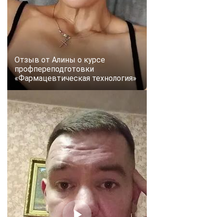
online
Мессенджеры
Свяжитесь с нами через любой удобный мессенджер!
Отзыв от Алины о курсе
профпереподготовки
«Фармацевтическая технология»
Telegram
WhatsApp
Vkontakte
EMail
Max