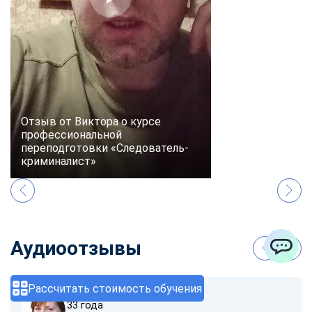
Отзыв от Виктора о курсе
профессиональной
переподготовки «Следователь-
криминалист»
Аудиоотзывы
ChatApp
Рассчитать стоимость обучения
София Карпова
33 года