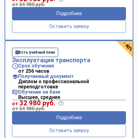
online
от 54 980 руб.
Подробнее
Мессенджеры
Оставить заявку
Свяжитесь с нами через любой удобный мессенджер!
- 40%
Telegram
WhatsApp
Есть учебный план
Эксплуатация транспорта
Vkontakte
EMail
Срок обучения
от 256 часов
Получаемый документ
Max
Диплом о профессиональной
переподготовке
Обучение на базе
Высшее, среднее
32 980 руб.
от
от 54 980 руб.
Подробнее
Оставить заявку