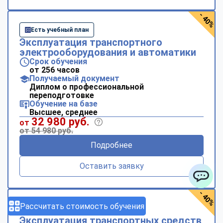
- 40%
Есть учебный план
Эксплуатация транспортного
электрооборудования и автоматики
Срок обучения
от 256 часов
Получаемый документ
Диплом о профессиональной
переподготовке
Обучение на базе
Высшее, среднее
32 980 руб.
от
от 54 980 руб.
Подробнее
Оставить заявку
ChatApp
- 40%
Рассчитать стоимость обучения
Есть учебный план
Эксплуатация транспортных средств