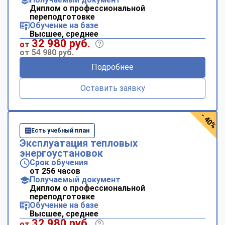
Диплом о профессиональной
переподготовке
Обучение на базе
Высшее, среднее
32 980 руб.
от
от 54 980 руб.
Подробнее
Оставить заявку
- 40%
Есть учебный план
Эксплуатация тепловых
энергоустановок
Срок обучения
от 256 часов
Получаемый документ
Диплом о профессиональной
переподготовке
Обучение на базе
Высшее, среднее
ChatApp
32 980 руб.
от