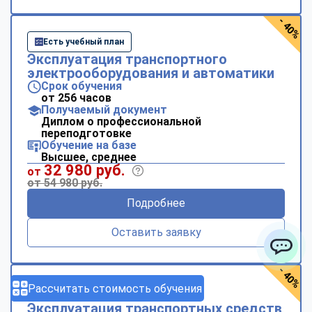
- 40%
Есть учебный план
Эксплуатация транспортного
электрооборудования и автоматики
Срок обучения
от 256 часов
Получаемый документ
Диплом о профессиональной
переподготовке
Обучение на базе
Высшее, среднее
32 980 руб.
от
от 54 980 руб.
Подробнее
Оставить заявку
ChatApp
- 40%
Рассчитать стоимость обучения
Есть учебный план
Эксплуатация транспортных средств