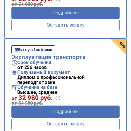
online
от 54 980 руб.
Подробнее
Мессенджеры
Оставить заявку
Свяжитесь с нами через любой удобный мессенджер!
- 40%
Telegram
WhatsApp
Есть учебный план
Эксплуатация транспорта
Vkontakte
EMail
Срок обучения
от 256 часов
Получаемый документ
Max
Диплом о профессиональной
переподготовке
Обучение на базе
Высшее, среднее
32 980 руб.
от
от 54 980 руб.
Подробнее
Оставить заявку