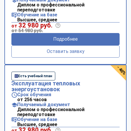
Диплом о профессиональной
переподготовке
Обучение на базе
Высшее, среднее
32 980 руб.
от
от 54 980 руб.
Подробнее
Оставить заявку
- 40%
Есть учебный план
Эксплуатация тепловых
энергоустановок
Срок обучения
от 256 часов
Получаемый документ
Диплом о профессиональной
переподготовке
Обучение на базе
Высшее, среднее
ChatApp
32 980 руб.
от