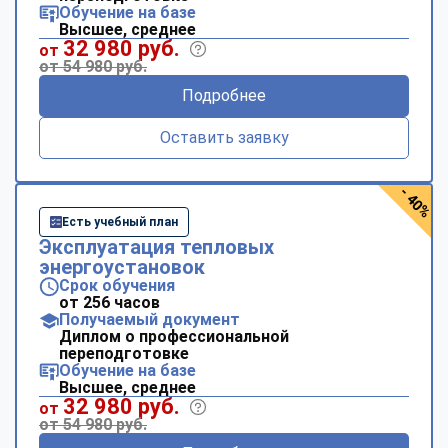
Обучение на базе
Высшее, среднее
32 980 руб.
от
от 54 980 руб.
Подробнее
Оставить заявку
- 40%
Есть учебный план
Эксплуатация тепловых
энергоустановок
Срок обучения
от 256 часов
Получаемый документ
Диплом о профессиональной
переподготовке
Обучение на базе
Высшее, среднее
32 980 руб.
от
от 54 980 руб.
ChatApp