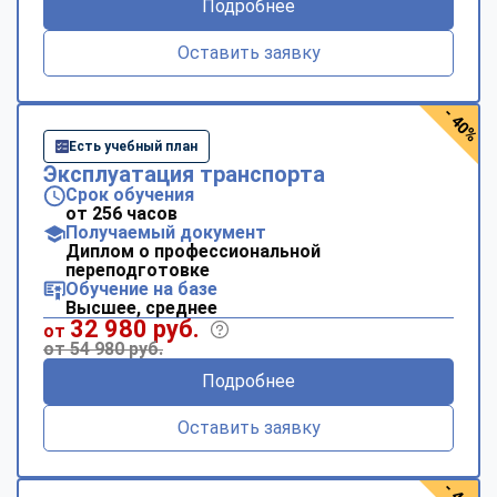
Подробнее
online
Оставить заявку
Мессенджеры
- 40%
Свяжитесь с нами через любой удобный мессенджер!
Есть учебный план
Эксплуатация транспорта
Telegram
WhatsApp
Срок обучения
от 256 часов
Получаемый документ
Vkontakte
EMail
Диплом о профессиональной
переподготовке
Max
Обучение на базе
Высшее, среднее
32 980 руб.
от
от 54 980 руб.
Подробнее
Оставить заявку