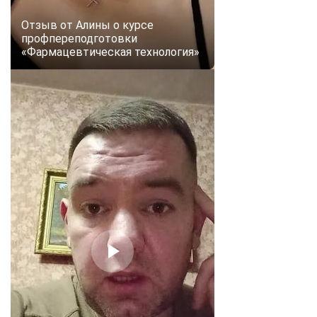
online
Отзыв от Алины о курсе
профпереподготовки
«Фармацевтическая технология»
Мессенджеры
Свяжитесь с нами через любой удобный мессенджер!
Telegram
WhatsApp
Vkontakte
EMail
Max