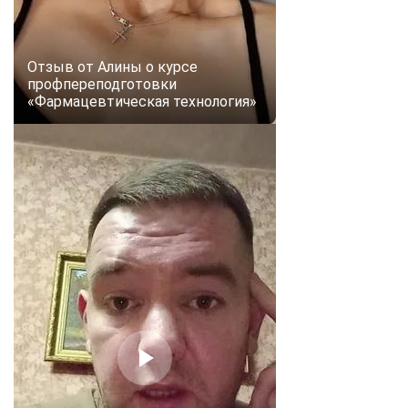
online
Отзыв от Алины о курсе
Мессенджеры
профпереподготовки
Свяжитесь с нами через любой удобный мессенджер!
«Фармацевтическая технология»
Telegram
WhatsApp
Vkontakte
EMail
Max