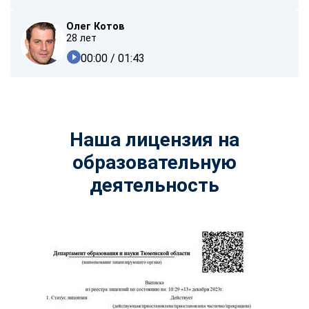
online
Олег Котов
28 лет
Мессенджеры
00:00
/ 01:43
Свяжитесь с нами через любой удобный мессенджер!
Telegram
WhatsApp
Наша лицензия на
Vkontakte
EMail
образовательную
Max
деятельность