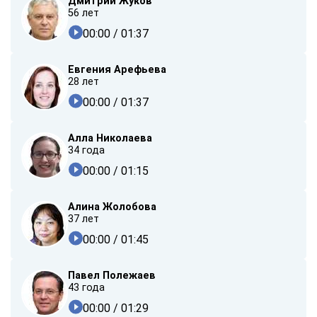
Дмитрий Жуков
56 лет
00:00
/ 01:37
Евгения Арефьева
28 лет
00:00
/ 01:37
Алла Николаева
34 года
00:00
/ 01:15
Алина Жолобова
37 лет
00:00
/ 01:45
Павел Полежаев
43 года
00:00
/ 01:29
ChatApp