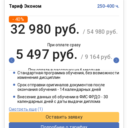
Тариф Эконом
250-400 ч.
- 40%
32 980 руб.
/ 54 980 руб.
При оплате сразу
5 497 руб.
/ 9 164 руб.
При оплате в рассрочку на 6 месяцев
Стандартная программа обучения, без возможности
2 749 руб.
изменения дисциплин
/ 4 582 руб.
Срок отправки оригиналов документов после
окончания обучения - 14 календарных дней
При оплате в рассрочку на 12 месяцев
Внесение данных об обучении в ФИС ФРДО - 30
календарных дней с даты выдачи диплома
Смотреть еще
(1)
Оставить заявку
Подробнее о тарифах