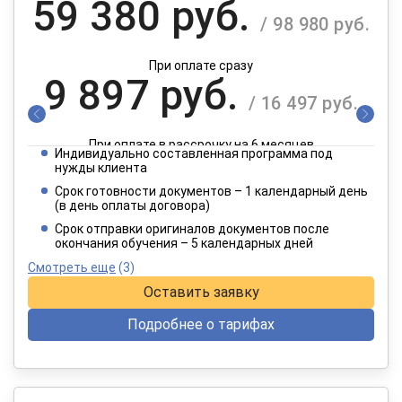
59 380 руб.
/ 98 980 руб.
При оплате сразу
9 897 руб.
/ 16 497 руб.
При оплате в рассрочку на 6 месяцев
Индивидуально составленная программа под
4 949 руб.
нужды клиента
/ 8 249 руб.
Срок готовности документов – 1 календарный день
(в день оплаты договора)
При оплате в рассрочку на 12 месяцев
Срок отправки оригиналов документов после
окончания обучения – 5 календарных дней
Смотреть еще
(3)
Оставить заявку
Подробнее о тарифах