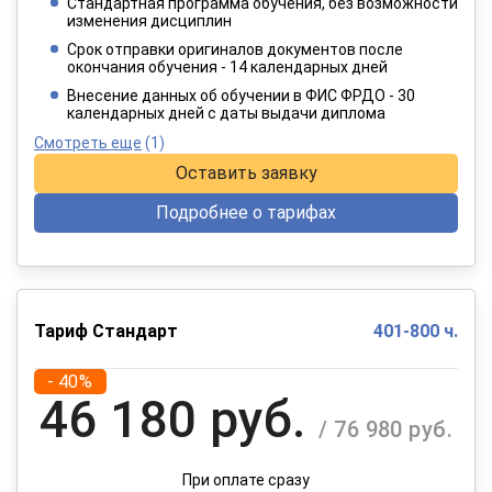
Стандартная программа обучения, без возможности
2 749 руб.
изменения дисциплин
/ 4 582 руб.
Срок отправки оригиналов документов после
окончания обучения - 14 календарных дней
При оплате в рассрочку на 12 месяцев
Внесение данных об обучении в ФИС ФРДО - 30
календарных дней с даты выдачи диплома
Смотреть еще
(1)
Оставить заявку
Подробнее о тарифах
Тариф Стандарт
401-800 ч.
- 40%
46 180 руб.
/ 76 980 руб.
При оплате сразу