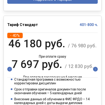
Тариф Стандарт
401-800 ч.
- 40%
46 180 руб.
/ 76 980 руб.
При оплате сразу
7 697 руб.
/ 12 830 руб.
При оплате в рассрочку на 6 месяцев
Стандартная программа с возможностью
3 849 руб.
корректировки дисциплин
/ 6 415 руб.
Срок отправки оригиналов документов после
окончания обучения – 5 календарных дней
При оплате в рассрочку на 12 месяцев
Внесение данных об обучении в ФИС ФРДО – 14
календарных дней с даты выдачи диплома