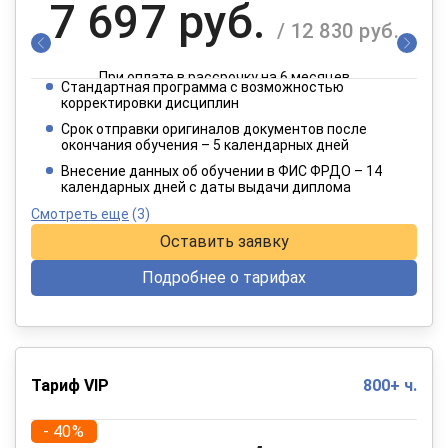
7 697 руб.
/ 12 830 руб.
При оплате в рассрочку на 6 месяцев
Стандартная программа с возможностью
3 849 руб.
корректировки дисциплин
/ 6 415 руб.
Срок отправки оригиналов документов после
окончания обучения – 5 календарных дней
При оплате в рассрочку на 12 месяцев
Внесение данных об обучении в ФИС ФРДО – 14
календарных дней с даты выдачи диплома
Смотреть еще
(3)
Оставить заявку
Подробнее о тарифах
Тариф VIP
800+ ч.
- 40%