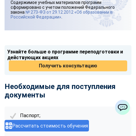
Содержимое учебных материалов программ
сформировано с учетом положений Федерального
закона
№ 273-ФЗ от 29.12.2012 «Об образовании в
Российской Федерации»
.
Узнайте больше о программе переподготовки и
действующих акциях
Получить консультацию
Необходимые для поступления
документы
Паспорт;
ChatApp
Рассчитать стоимость обучения
заявление;