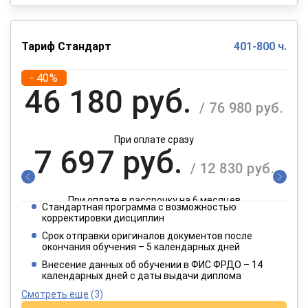
Тариф Стандарт
401-800 ч.
- 40%
46 180 руб.
/ 76 980 руб.
При оплате сразу
7 697 руб.
/ 12 830 руб.
При оплате в рассрочку на 6 месяцев
Стандартная программа с возможностью
3 849 руб.
корректировки дисциплин
/ 6 415 руб.
Срок отправки оригиналов документов после
окончания обучения – 5 календарных дней
При оплате в рассрочку на 12 месяцев
Внесение данных об обучении в ФИС ФРДО – 14
календарных дней с даты выдачи диплома
Смотреть еще
(3)