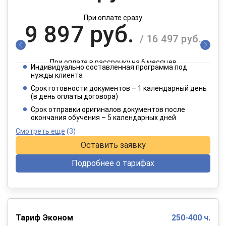
При оплате сразу
9 897 руб.
/ 16 497 руб.
При оплате в рассрочку на 6 месяцев
Индивидуально составленная программа под
4 949 руб.
нужды клиента
/ 8 249 руб.
Срок готовности документов – 1 календарный день
(в день оплаты договора)
При оплате в рассрочку на 12 месяцев
Срок отправки оригиналов документов после
окончания обучения – 5 календарных дней
Смотреть еще
(3)
Оставить заявку
Подробнее о тарифах
Тариф Эконом
250-400 ч.