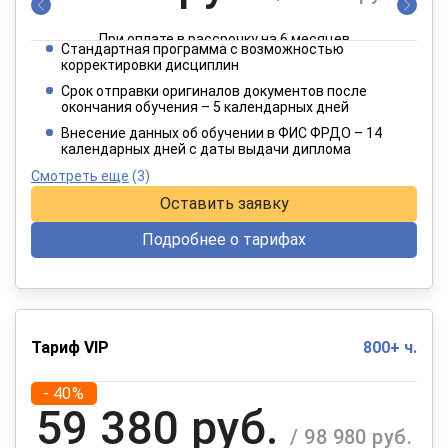
При оплате в рассрочку на 6 месяцев
Стандартная программа с возможностью
3 849 руб.
корректировки дисциплин
/ 6 415 руб.
Срок отправки оригиналов документов после
окончания обучения – 5 календарных дней
При оплате в рассрочку на 12 месяцев
Внесение данных об обучении в ФИС ФРДО – 14
календарных дней с даты выдачи диплома
Смотреть еще
(3)
Оставить заявку
Подробнее о тарифах
Тариф VIP
800+ ч.
- 40%
59 380 руб.
/ 98 980 руб.