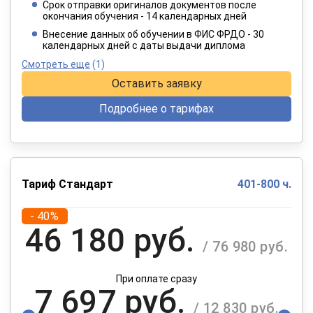
Срок отправки оригиналов документов после
окончания обучения - 14 календарных дней
При оплате в рассрочку на 12 месяцев
Внесение данных об обучении в ФИС ФРДО - 30
календарных дней с даты выдачи диплома
Смотреть еще
(1)
Оставить заявку
Подробнее о тарифах
Тариф Стандарт
401-800 ч.
- 40%
46 180 руб.
/ 76 980 руб.
При оплате сразу
7 697 руб.
/ 12 830 руб.