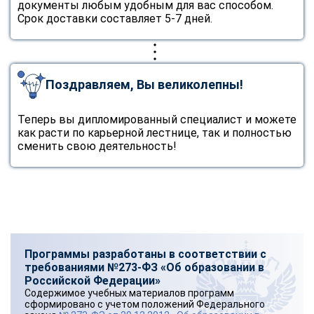
документы любым удобным для вас способом.
online
Срок доставки составляет 5-7 дней.
Мессенджеры
Свяжитесь с нами через любой удобный мессенджер!
Поздравляем, Вы великолепны!
Telegram
WhatsApp
Теперь вы дипломированный специалист и можете
как расти по карьерной лестнице, так и полностью
сменить свою деятельность!
Vkontakte
EMail
Max
Программы разработаны в соответствии с
требованиями №273-ФЗ «Об образовании в
Российской Федерации»
Содержимое учебных материалов программ
сформировано с учетом положений Федерального