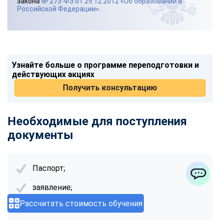
закона
№ 273-ФЗ от 29.12.2012 «Об образовании в
Российской Федерации»
.
Узнайте больше о программе переподготовки и
действующих акциях
Получить консультацию
Необходимые для поступления
документы
Паспорт;
заявление;
ChatApp
Рассчитать стоимость обучения
диплом об образовании.