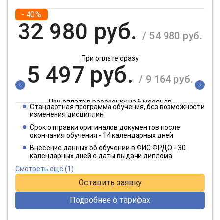
- 40%
32 980 руб.
/ 54 980 руб.
При оплате сразу
5 497 руб.
/ 9 164 руб.
При оплате в рассрочку на 6 месяцев
Стандартная программа обучения, без возможности
2 749 руб.
изменения дисциплин
/ 4 582 руб.
Срок отправки оригиналов документов после
окончания обучения - 14 календарных дней
При оплате в рассрочку на 12 месяцев
Внесение данных об обучении в ФИС ФРДО - 30
календарных дней с даты выдачи диплома
Смотреть еще
(1)
Оставить заявку
Подробнее о тарифах