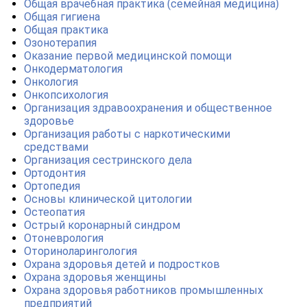
Общая врачебная практика (семейная медицина)
online
Общая гигиена
Общая практика
Озонотерапия
Мессенджеры
Оказание первой медицинской помощи
Онкодерматология
Свяжитесь с нами через любой удобный мессенджер!
Онкология
Онкопсихология
Организация здравоохранения и общественное
Telegram
WhatsApp
здоровье
Организация работы с наркотическими
Vkontakte
EMail
средствами
Организация сестринского дела
Ортодонтия
Max
Ортопедия
Основы клинической цитологии
Остеопатия
Острый коронарный синдром
Отоневрология
Оториноларингология
Охрана здоровья детей и подростков
Охрана здоровья женщины
Охрана здоровья работников промышленных
предприятий