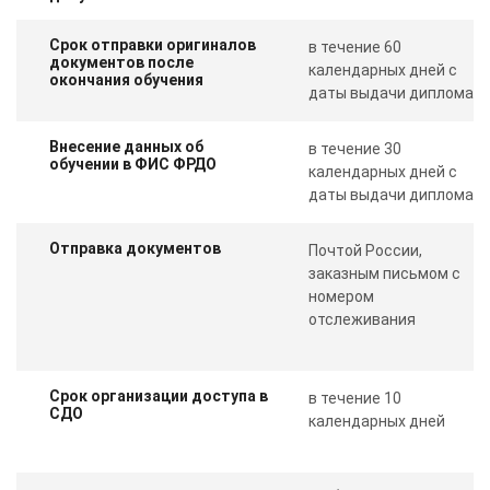
online
Срок отправки оригиналов
в течение 60
документов после
календарных дней с
окончания обучения
Мессенджеры
даты выдачи диплома
Свяжитесь с нами через любой удобный мессенджер!
Внесение данных об
в течение 30
обучении в ФИС ФРДО
календарных дней с
Telegram
WhatsApp
даты выдачи диплома
Vkontakte
EMail
Отправка документов
Почтой России,
заказным письмом с
Max
номером
отслеживания
Срок организации доступа в
в течение 10
СДО
календарных дней