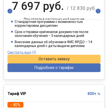
7 697 руб.
/ 12 830 руб.
При оплате в рассрочку на 6 месяцев
Стандартная программа с возможностью
3 849 руб.
корректировки дисциплин
/ 6 415 руб.
Срок отправки оригиналов документов после
окончания обучения – 5 календарных дней
При оплате в рассрочку на 12 месяцев
Внесение данных об обучении в ФИС ФРДО – 14
календарных дней с даты выдачи диплома
Смотреть еще
(3)
Оставить заявку
Подробнее о тарифах
Тариф VIP
800+ ч.
- 40%