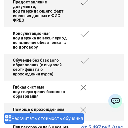
Предоставление
документа,
подтверждающего факт
внесения данных в ФИС
ФРДО
Консультационная
поддержка на весь период
исполнения обязательств
по договору
Обучение без базового
образования (с выдачей
сертификата о
прохождении курса)
Гибкая система
подтверждения базового
образования
ChatApp
Помощь с прохождением
итоговой аттестации
Рассчитать стоимость обучения
от
5 497 руб.
/мес.
При рассрочке на 6 месяцев