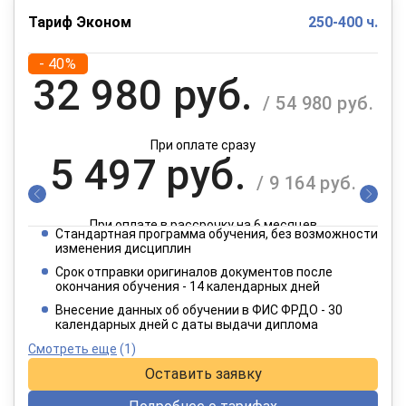
Тариф Эконом
250-400 ч.
- 40%
32 980 руб.
/ 54 980 руб.
При оплате сразу
5 497 руб.
/ 9 164 руб.
При оплате в рассрочку на 6 месяцев
Стандартная программа обучения, без возможности
2 749 руб.
изменения дисциплин
/ 4 582 руб.
Срок отправки оригиналов документов после
окончания обучения - 14 календарных дней
При оплате в рассрочку на 12 месяцев
Внесение данных об обучении в ФИС ФРДО - 30
календарных дней с даты выдачи диплома
Смотреть еще
(1)
Оставить заявку