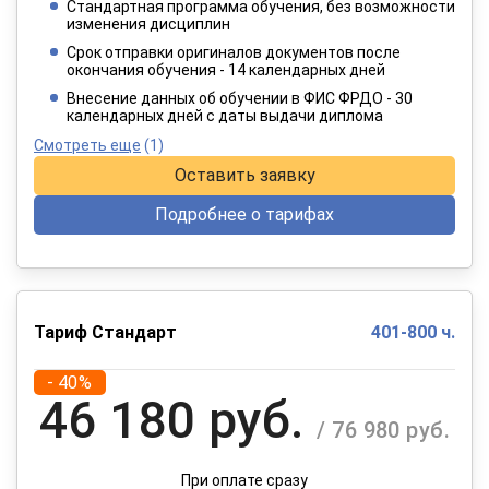
Стандартная программа обучения, без возможности
2 749 руб.
изменения дисциплин
/ 4 582 руб.
Срок отправки оригиналов документов после
окончания обучения - 14 календарных дней
При оплате в рассрочку на 12 месяцев
Внесение данных об обучении в ФИС ФРДО - 30
календарных дней с даты выдачи диплома
Смотреть еще
(1)
Оставить заявку
Подробнее о тарифах
Тариф Стандарт
401-800 ч.
- 40%
46 180 руб.
/ 76 980 руб.
При оплате сразу