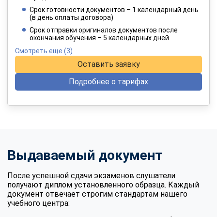
4 949 руб.
/ 8 249 руб.
Срок готовности документов – 1 календарный день
(в день оплаты договора)
При оплате в рассрочку на 12 месяцев
Срок отправки оригиналов документов после
окончания обучения – 5 календарных дней
Смотреть еще
(3)
Оставить заявку
Подробнее о тарифах
Выдаваемый документ
После успешной сдачи экзаменов слушатели
получают диплом установленного образца. Каждый
документ отвечает строгим стандартам нашего
учебного центра: