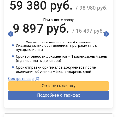
59 380 руб.
/ 98 980 руб.
При оплате сразу
9 897 руб.
/ 16 497 руб.
При оплате в рассрочку на 6 месяцев
Индивидуально составленная программа под
4 949 руб.
нужды клиента
/ 8 249 руб.
Срок готовности документов – 1 календарный день
(в день оплаты договора)
При оплате в рассрочку на 12 месяцев
Срок отправки оригиналов документов после
окончания обучения – 5 календарных дней
Смотреть еще
(3)
Оставить заявку
Подробнее о тарифах