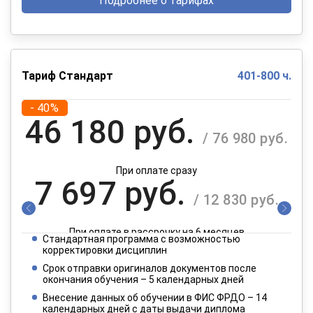
Подробнее о тарифах
Тариф Стандарт
401-800 ч.
- 40%
46 180 руб.
/ 76 980 руб.
При оплате сразу
7 697 руб.
/ 12 830 руб.
При оплате в рассрочку на 6 месяцев
Стандартная программа с возможностью
3 849 руб.
корректировки дисциплин
/ 6 415 руб.
Срок отправки оригиналов документов после
окончания обучения – 5 календарных дней
При оплате в рассрочку на 12 месяцев
Внесение данных об обучении в ФИС ФРДО – 14
календарных дней с даты выдачи диплома