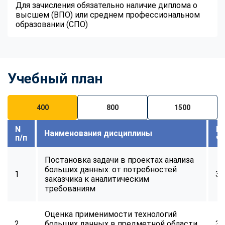
Для зачисления обязательно наличие диплома о
высшем (ВПО) или среднем профессиональном
образовании (СПО)
Учебный план
400
800
1500
N
В
Наименования дисциплины
п/п
ч
Постановка задачи в проектах анализа
больших данных: от потребностей
1
32
заказчика к аналитическим
требованиям
Оценка применимости технологий
2
больших данных в предметной области
32