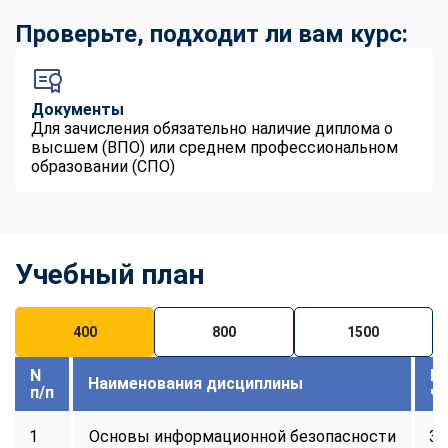
Проверьте, подходит ли вам курс:
Документы
Для зачисления обязательно наличие диплома о
высшем (ВПО) или среднем профессиональном
образовании (СПО)
Учебный план
400
800
1500
N
В
Наименования дисциплины
п/п
ч
1
Основы информационной безопасности
32