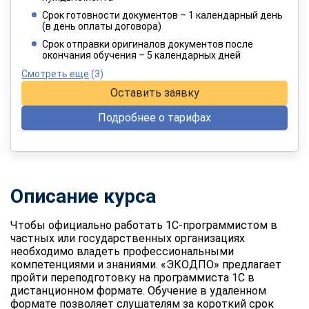
4 949 руб.
/ 8 249 руб.
Срок готовности документов – 1 календарный день
(в день оплаты договора)
При оплате в рассрочку на 12 месяцев
Срок отправки оригиналов документов после
окончания обучения – 5 календарных дней
Смотреть еще
(3)
Оставить заявку
Подробнее о тарифах
Описание курса
Чтобы официально работать 1С-программистом в
частных или государственных организациях
необходимо владеть профессиональными
компетенциями и знаниями. «ЭКОДПО» предлагает
пройти переподготовку на программиста 1С в
дистанционном формате. Обучение в удаленном
формате позволяет слушателям за короткий срок