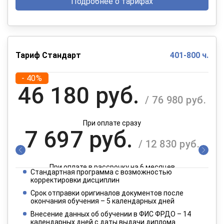
Подробнее о тарифах
Тариф Стандарт
401-800 ч.
- 40%
46 180 руб.
/ 76 980 руб.
При оплате сразу
7 697 руб.
/ 12 830 руб.
При оплате в рассрочку на 6 месяцев
Стандартная программа с возможностью
3 849 руб.
корректировки дисциплин
/ 6 415 руб.
Срок отправки оригиналов документов после
окончания обучения – 5 календарных дней
При оплате в рассрочку на 12 месяцев
Внесение данных об обучении в ФИС ФРДО – 14
календарных дней с даты выдачи диплома