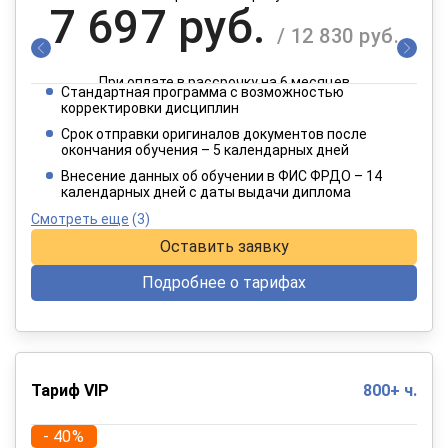
7 697 руб.
/ 12 830 руб.
При оплате в рассрочку на 6 месяцев
Стандартная программа с возможностью
3 849 руб.
корректировки дисциплин
/ 6 415 руб.
Срок отправки оригиналов документов после
окончания обучения – 5 календарных дней
При оплате в рассрочку на 12 месяцев
Внесение данных об обучении в ФИС ФРДО – 14
календарных дней с даты выдачи диплома
Смотреть еще
(3)
Оставить заявку
Подробнее о тарифах
Тариф VIP
800+ ч.
- 40%