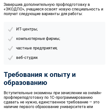
online
Завершив дополнительную профподготовку в
«ЭКОДПО», учащиеся освоят новую специальность и
получат следующие варианты для работы:
Мессенджеры
Свяжитесь с нами через любой удобный мессенджер!
ИТ-центры;
компьютерные фирмы;
Telegram
WhatsApp
частные предприятия;
Vkontakte
EMail
веб-студии.
Max
Требования к опыту и
образованию
Вступительные экзамены при зачислении на онлайн-
профпереподготовку по 1С-программированию
сдавать не нужно, единственное требование — это
наличие первого образование университета или