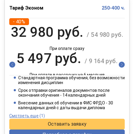
Тариф Эконом
250-400 ч.
- 40%
32 980 руб.
/ 54 980 руб.
При оплате сразу
5 497 руб.
/ 9 164 руб.
При оплате в рассрочку на 6 месяцев
Стандартная программа обучения, без возможности
2 749 руб.
изменения дисциплин
/ 4 582 руб.
Срок отправки оригиналов документов после
окончания обучения - 14 календарных дней
При оплате в рассрочку на 12 месяцев
Внесение данных об обучении в ФИС ФРДО - 30
календарных дней с даты выдачи диплома
Смотреть еще
(1)
Оставить заявку