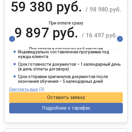
59 380 руб.
/ 98 980 руб.
При оплате сразу
9 897 руб.
/ 16 497 руб.
При оплате в рассрочку на 6 месяцев
Индивидуально составленная программа под
4 949 руб.
нужды клиента
/ 8 249 руб.
Срок готовности документов – 1 календарный день
(в день оплаты договора)
При оплате в рассрочку на 12 месяцев
Срок отправки оригиналов документов после
окончания обучения – 5 календарных дней
Смотреть еще
(3)
Оставить заявку
Подробнее о тарифах