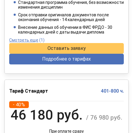
Стандартная программа обучения, без возможности
2 749 руб.
изменения дисциплин
/ 4 582 руб.
Срок отправки оригиналов документов после
окончания обучения - 14 календарных дней
При оплате в рассрочку на 12 месяцев
Внесение данных об обучении в ФИС ФРДО - 30
календарных дней с даты выдачи диплома
Смотреть еще
(1)
Оставить заявку
Подробнее о тарифах
Тариф Стандарт
401-800 ч.
- 40%
46 180 руб.
/ 76 980 руб.
При оплате сразу