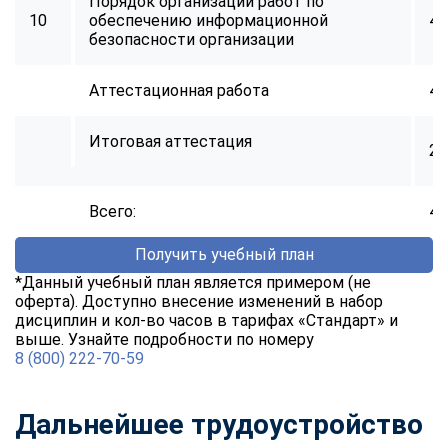
Порядок организации работ по
10
обеспечению информационной
40
безопасности организации
Аттестационная работа
40
Итоговая аттестация
2
Всего:
40
Получить учебный план
*Данный учебный план является примером (не
оферта). Доступно внесение изменений в набор
дисциплин и кол-во часов в тарифах «Стандарт» и
выше. Узнайте подробности по номеру
8 (800) 222-70-59
Дальнейшее трудоустройство
ChatApp