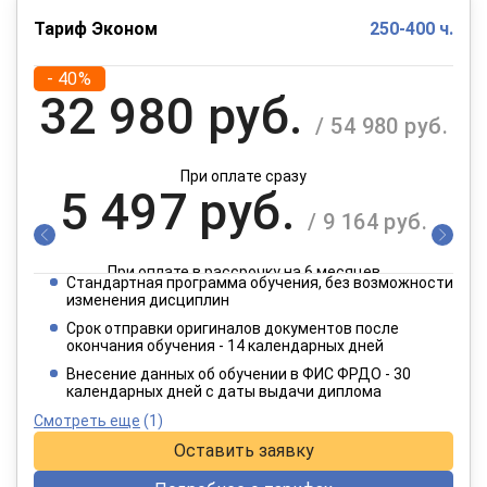
Тариф Эконом
250-400 ч.
- 40%
32 980 руб.
/ 54 980 руб.
При оплате сразу
5 497 руб.
/ 9 164 руб.
При оплате в рассрочку на 6 месяцев
Стандартная программа обучения, без возможности
2 749 руб.
изменения дисциплин
/ 4 582 руб.
Срок отправки оригиналов документов после
окончания обучения - 14 календарных дней
При оплате в рассрочку на 12 месяцев
Внесение данных об обучении в ФИС ФРДО - 30
календарных дней с даты выдачи диплома
Смотреть еще
(1)
Оставить заявку