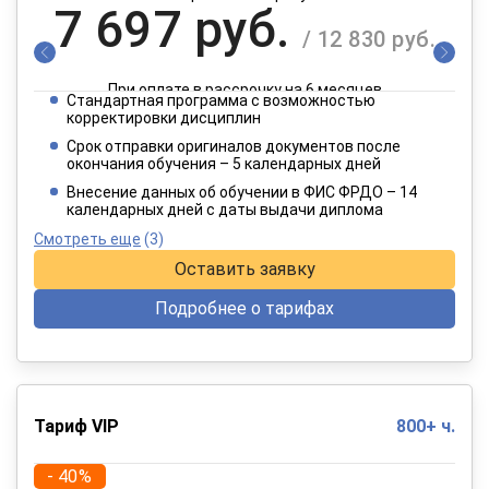
7 697 руб.
/ 12 830 руб.
При оплате в рассрочку на 6 месяцев
Стандартная программа с возможностью
3 849 руб.
корректировки дисциплин
/ 6 415 руб.
Срок отправки оригиналов документов после
окончания обучения – 5 календарных дней
При оплате в рассрочку на 12 месяцев
Внесение данных об обучении в ФИС ФРДО – 14
календарных дней с даты выдачи диплома
Смотреть еще
(3)
Оставить заявку
Подробнее о тарифах
Тариф VIP
800+ ч.
- 40%