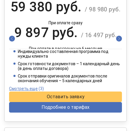
59 380 руб.
/ 98 980 руб.
При оплате сразу
9 897 руб.
/ 16 497 руб.
При оплате в рассрочку на 6 месяцев
Индивидуально составленная программа под
4 949 руб.
нужды клиента
/ 8 249 руб.
Срок готовности документов – 1 календарный день
(в день оплаты договора)
При оплате в рассрочку на 12 месяцев
Срок отправки оригиналов документов после
окончания обучения – 5 календарных дней
Смотреть еще
(3)
Оставить заявку
Подробнее о тарифах