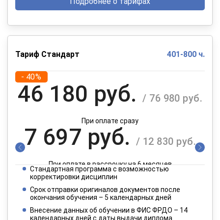
Подробнее о тарифах
Тариф Стандарт
401-800 ч.
- 40%
46 180 руб.
/ 76 980 руб.
При оплате сразу
7 697 руб.
/ 12 830 руб.
При оплате в рассрочку на 6 месяцев
Стандартная программа с возможностью
3 849 руб.
корректировки дисциплин
/ 6 415 руб.
Срок отправки оригиналов документов после
окончания обучения – 5 календарных дней
При оплате в рассрочку на 12 месяцев
Внесение данных об обучении в ФИС ФРДО – 14
календарных дней с даты выдачи диплома