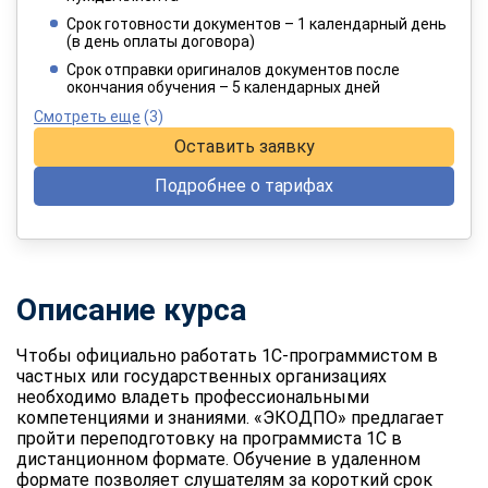
4 949 руб.
/ 8 249 руб.
Срок готовности документов – 1 календарный день
(в день оплаты договора)
При оплате в рассрочку на 12 месяцев
Срок отправки оригиналов документов после
окончания обучения – 5 календарных дней
Смотреть еще
(3)
Оставить заявку
Подробнее о тарифах
Описание курса
Чтобы официально работать 1С-программистом в
частных или государственных организациях
необходимо владеть профессиональными
компетенциями и знаниями. «ЭКОДПО» предлагает
пройти переподготовку на программиста 1С в
дистанционном формате. Обучение в удаленном
формате позволяет слушателям за короткий срок