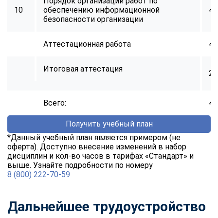
Порядок организации работ по
10
обеспечению информационной
40
безопасности организации
Аттестационная работа
40
Итоговая аттестация
2
Всего:
40
Получить учебный план
*Данный учебный план является примером (не
оферта). Доступно внесение изменений в набор
дисциплин и кол-во часов в тарифах «Стандарт» и
выше. Узнайте подробности по номеру
8 (800) 222-70-59
Дальнейшее трудоустройство
ChatApp