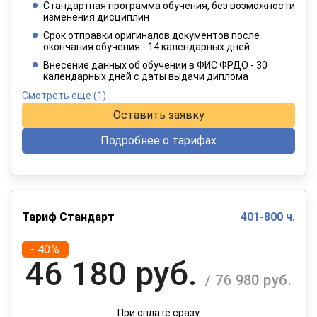
Стандартная программа обучения, без возможности
2 749 руб.
изменения дисциплин
/ 4 582 руб.
Срок отправки оригиналов документов после
окончания обучения - 14 календарных дней
При оплате в рассрочку на 12 месяцев
Внесение данных об обучении в ФИС ФРДО - 30
календарных дней с даты выдачи диплома
Смотреть еще
(1)
Оставить заявку
Подробнее о тарифах
Тариф Стандарт
401-800 ч.
- 40%
46 180 руб.
/ 76 980 руб.
При оплате сразу