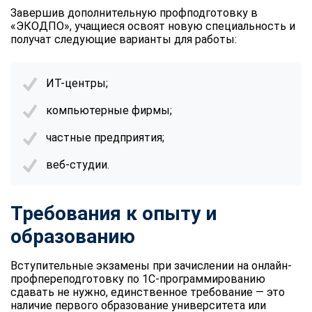
online
Завершив дополнительную профподготовку в
«ЭКОДПО», учащиеся освоят новую специальность и
получат следующие варианты для работы:
Мессенджеры
Свяжитесь с нами через любой удобный мессенджер!
ИТ-центры;
компьютерные фирмы;
Telegram
WhatsApp
частные предприятия;
Vkontakte
EMail
веб-студии.
Max
Требования к опыту и
образованию
Вступительные экзамены при зачислении на онлайн-
профпереподготовку по 1С-программированию
сдавать не нужно, единственное требование — это
наличие первого образование университета или