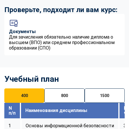
Проверьте, подходит ли вам курс:
Документы
Для зачисления обязательно наличие диплома о
высшем (ВПО) или среднем профессиональном
образовании (СПО)
Учебный план
400
800
1500
N
В
Наименования дисциплины
п/п
ч
1
Основы информационной безопасности
32