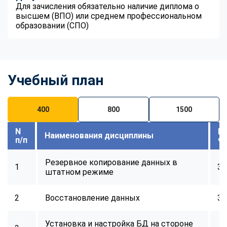
online
Для зачисления обязательно наличие диплома о
высшем (ВПО) или среднем профессиональном
образовании (СПО)
Мессенджеры
Свяжитесь с нами через любой удобный мессенджер!
Учебный план
Telegram
WhatsApp
Vkontakte
EMail
400
800
1500
N
В
Max
Наименования дисциплины
п/п
ч
Резервное копирование данных в
1
32
штатном режиме
2
Восстановление данных
32
Установка и настройка БД на стороне