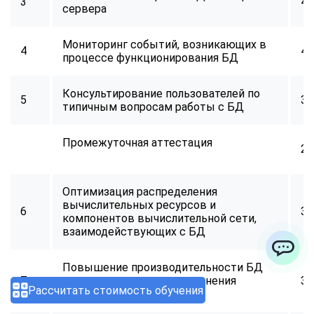
3
40
сервера
Мониторинг событий, возникающих в
4
40
процессе функционирования БД
Консультирование пользователей по
5
32
типичным вопросам работы с БД
Промежуточная аттестация
2
Оптимизация распределения
вычислительных ресурсов и
6
34
компонентов вычислительной сети,
взаимодействующих с БД
Повышение производительности БД
ChatApp
7
путем оптимизации выполнения
32
Рассчитать стоимость обучения
запросов к БД