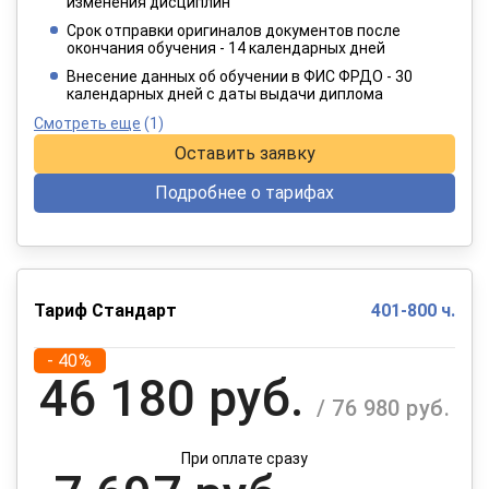
2 749 руб.
изменения дисциплин
/ 4 582 руб.
Срок отправки оригиналов документов после
окончания обучения - 14 календарных дней
При оплате в рассрочку на 12 месяцев
Внесение данных об обучении в ФИС ФРДО - 30
календарных дней с даты выдачи диплома
Смотреть еще
(1)
Оставить заявку
Подробнее о тарифах
Тариф Стандарт
401-800 ч.
- 40%
46 180 руб.
/ 76 980 руб.
При оплате сразу