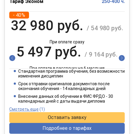
Тариф Эконом
250-400 ч.
- 40%
32 980 руб.
/ 54 980 руб.
При оплате сразу
5 497 руб.
/ 9 164 руб.
При оплате в рассрочку на 6 месяцев
Стандартная программа обучения, без возможности
2 749 руб.
изменения дисциплин
/ 4 582 руб.
Срок отправки оригиналов документов после
окончания обучения - 14 календарных дней
При оплате в рассрочку на 12 месяцев
Внесение данных об обучении в ФИС ФРДО - 30
календарных дней с даты выдачи диплома
Смотреть еще
(1)
Оставить заявку
Подробнее о тарифах