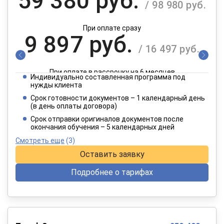
59 380 руб.
/ 98 980 руб.
При оплате сразу
9 897 руб.
/ 16 497 руб.
При оплате в рассрочку на 6 месяцев
Индивидуально составленная программа под
4 949 руб.
нужды клиента
/ 8 249 руб.
Срок готовности документов – 1 календарный день
(в день оплаты договора)
При оплате в рассрочку на 12 месяцев
Срок отправки оригиналов документов после
окончания обучения – 5 календарных дней
Смотреть еще
(3)
Оставить заявку
Подробнее о тарифах