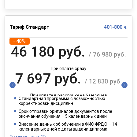
Тариф Стандарт
401-800 ч.
- 40%
46 180 руб.
/ 76 980 руб.
При оплате сразу
7 697 руб.
/ 12 830 руб.
При оплате в рассрочку на 6 месяцев
Стандартная программа с возможностью
3 849 руб.
корректировки дисциплин
/ 6 415 руб.
Срок отправки оригиналов документов после
окончания обучения – 5 календарных дней
При оплате в рассрочку на 12 месяцев
Внесение данных об обучении в ФИС ФРДО – 14
календарных дней с даты выдачи диплома