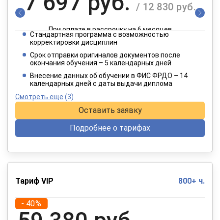
7 697 руб.
/ 12 830 руб.
При оплате в рассрочку на 6 месяцев
Стандартная программа с возможностью
3 849 руб.
корректировки дисциплин
/ 6 415 руб.
Срок отправки оригиналов документов после
окончания обучения – 5 календарных дней
При оплате в рассрочку на 12 месяцев
Внесение данных об обучении в ФИС ФРДО – 14
календарных дней с даты выдачи диплома
Смотреть еще
(3)
Оставить заявку
Подробнее о тарифах
Тариф VIP
800+ ч.
- 40%